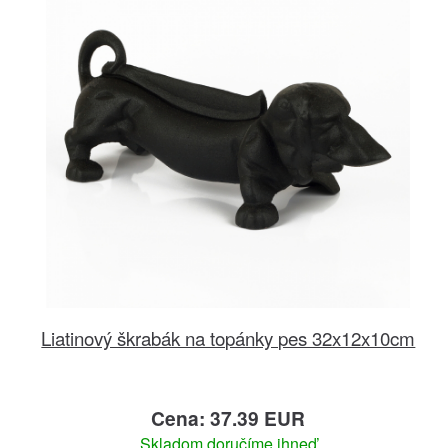
Liatinový škrabák na topánky pes 32x12x10cm
Cena: 37.39 EUR
Skladom doručíme ihneď