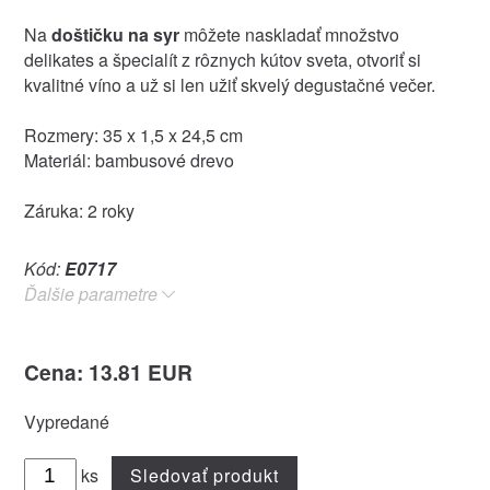
Na
doštičku na syr
môžete naskladať množstvo
delikates a špecialít z rôznych kútov sveta, otvoriť si
kvalitné víno a už si len užiť skvelý degustačné večer.
Rozmery: 35 x 1,5 x 24,5 cm
Materiál: bambusové drevo
Záruka: 2 roky
Kód:
E0717
Ďalšie parametre
Cena: 13.81 EUR
Vypredané
ks
Sledovať produkt