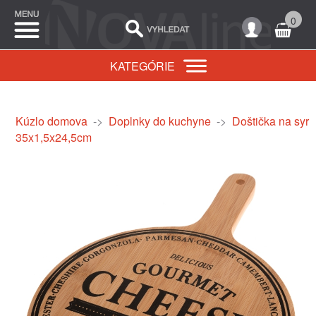
0
KATEGÓRIE
Kúzlo domova
->
Doplnky do kuchyne
->
Doštička na syr
35x1,5x24,5cm