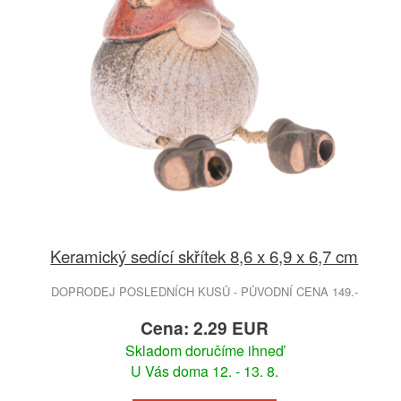
Keramický sedící skřítek 8,6 x 6,9 x 6,7 cm
DOPRODEJ POSLEDNÍCH KUSŮ - PŮVODNÍ CENA 149.-
Cena: 2.29 EUR
Skladom doručíme ihneď
U Vás doma 12. - 13. 8.