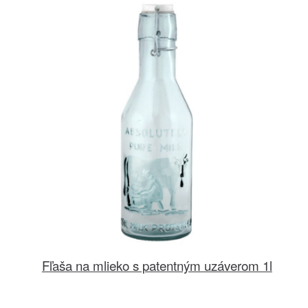
Fľaša na mlieko s patentným uzáverom 1l