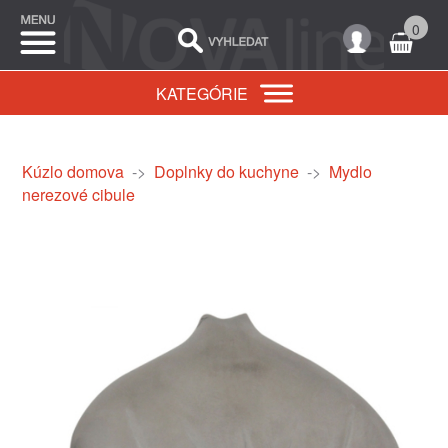
0
KATEGÓRIE
Kúzlo domova
->
Doplnky do kuchyne
->
Mydlo
nerezové cibule