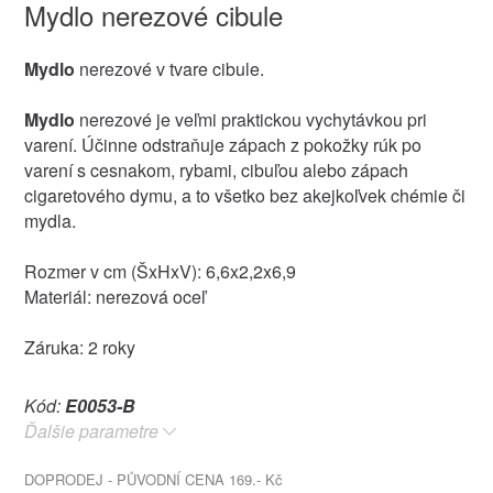
Mydlo nerezové cibule
Mydlo
nerezové v tvare cibule.
Mydlo
nerezové je veľmi praktickou vychytávkou pri
varení. Účinne odstraňuje zápach z pokožky rúk po
varení s cesnakom, rybami, cibuľou alebo zápach
cigaretového dymu, a to všetko bez akejkoľvek chémie či
mydla.
Rozmer v cm (ŠxHxV): 6,6x2,2x6,9
Materiál: nerezová oceľ
Záruka: 2 roky
Kód:
E0053-B
Ďalšie parametre
DOPRODEJ - PŮVODNÍ CENA 169.- Kč