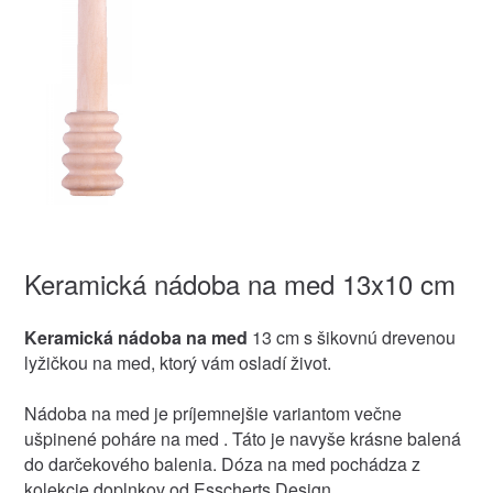
Keramická nádoba na med 13x10 cm
Keramická nádoba na med
13 cm s šikovnú drevenou
lyžičkou na med, ktorý vám osladí život.
Nádoba na med je príjemnejšie variantom večne
ušpinené poháre na med . Táto je navyše krásne balená
do darčekového balenia. Dóza na med pochádza z
kolekcie doplnkov od Esscherts Design.