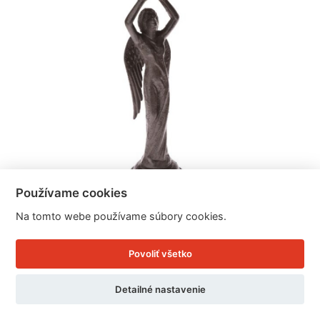
Používame cookies
Svietnik anjel 12×37×12cm
Na tomto webe používame súbory cookies.
Povoliť všetko
Cena: 46.75 EUR
Detailné nastavenie
Skladom doručíme ihneď
U Vás doma 12. - 13. 8.