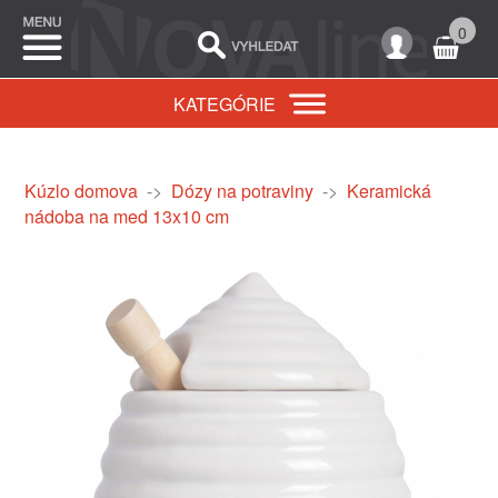
0
KATEGÓRIE
Kúzlo domova
->
Dózy na potraviny
->
Keramická
nádoba na med 13x10 cm