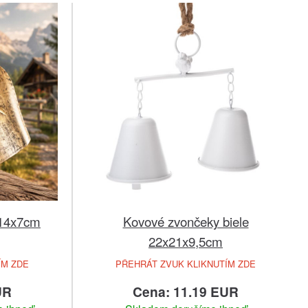
x14x7cm
Kovové zvončeky biele
22x21x9,5cm
ÍM ZDE
PŘEHRÁT ZVUK KLIKNUTÍM ZDE
UR
Cena: 11.19 EUR