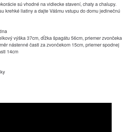
ekorácie sú vhodné na vidiecke stavení, chaty a chalupy.
su krehké liatiny a dajte Vášmu vstupu do domu jedinečnú
tina
elkový výška 37cm, dĺžka špagátu 56cm, priemer zvončeka
ůměr nástenné časti za zvončekom 15cm, priemer spodnej
asti 14cm
oky