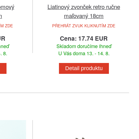
domový
Liatinový zvonček retro ručne
m
maľovaný 18cm
ÍM ZDE
PŘEHRÁT ZVUK KLIKNUTÍM ZDE
UR
Cena: 17.74 EUR
hneď
Skladom doručíme ihneď
. 8.
U Vás doma 13. - 14. 8.
u
Detail produktu