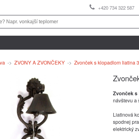
+420 734 322 587
va
->
ZVONY A ZVONČEKY
->
Zvonček s klopadlom liatina
Zvonček
Zvonček s
návštevu a š
Liatinová k
spodnej prak
elektrický 