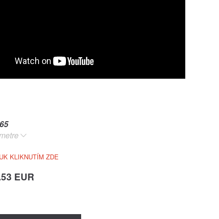
65
metre
UK KLIKNUTÍM ZDE
.53 EUR