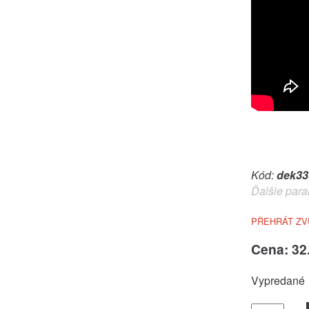
Kód:
dek33
Ďalšie para
PŘEHRÁT ZV
Cena: 32
Vypredané