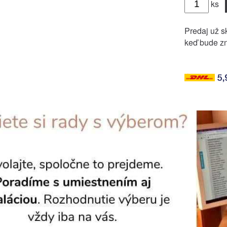
ks
Predaj už sk
keď bude zn