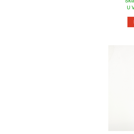
Skl
U V