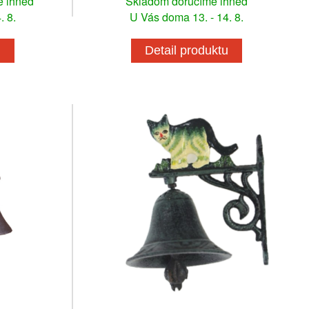
e ihneď
Skladom doručíme ihneď
. 8.
U Vás doma 13. - 14. 8.
u
Detail produktu