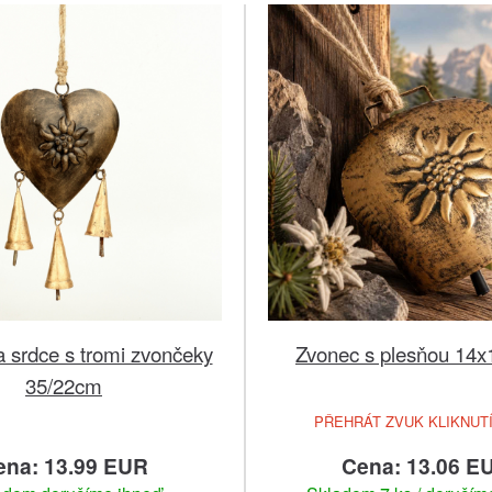
 srdce s tromi zvončeky
Zvonec s plesňou 14
35/22cm
PŘEHRÁT ZVUK KLIKNUT
ena: 13.99 EUR
Cena: 13.06 E