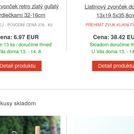
onček retro zlatý guľatý
Liatinový zvonček 
srdiečkami 32-16cm
13x19,5x35,8c
 - PŮVODNÍ CENA 279.- Kč
PŘEHRÁT ZVUK KLIKNUT
ena: 6.97 EUR
Cena: 38.42 E
 13 ks / doručíme ihneď
Skladom doručíme i
ás doma 13. - 14. 8.
U Vás doma 13. - 14
Detail produktu
Detail produkt
 kusy skladom