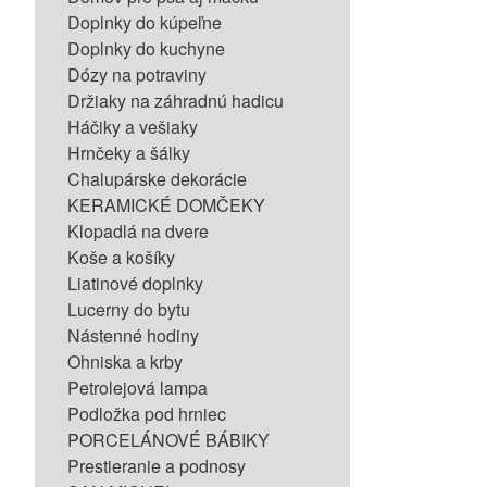
Doplnky do kúpeľne
Doplnky do kuchyne
Dózy na potraviny
Držiaky na záhradnú hadicu
Háčiky a vešiaky
Hrnčeky a šálky
Chalupárske dekorácie
KERAMICKÉ DOMČEKY
Klopadlá na dvere
Koše a košíky
Liatinové doplnky
Lucerny do bytu
Nástenné hodiny
Ohniska a krby
Petrolejová lampa
Podložka pod hrniec
PORCELÁNOVÉ BÁBIKY
Prestieranie a podnosy