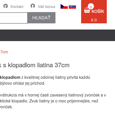
Kontakt
Váš bonus
0
HĽADAŤ
€ 0
 37cm
 s klopadlom liatina 37cm
 klopadlom
z kvalitnej odolnej liatiny privíta každú
týlovo ohlási jej príchod.
onštrukcia má v hornej časti zavesený liatinový zvonček a v
tické klopadlo. Zvuk liatiny je o moc príjemnejšie, než
zvonček.