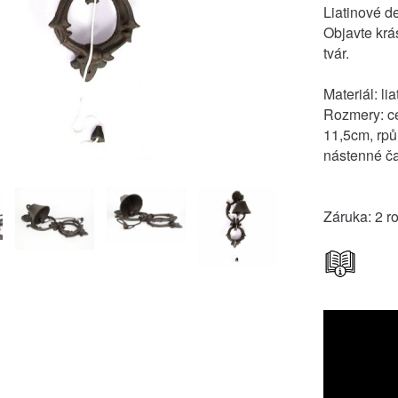
Liatinové d
Objavte krá
tvár.
Materiál: lia
Rozmery: c
11,5cm, rp
nástenné č
Záruka: 2 r