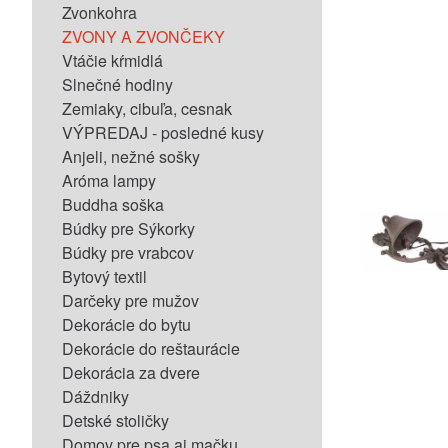
Zvonkohra
ZVONY A ZVONČEKY
Vtáčie kŕmidlá
Slnečné hodiny
Zemiaky, cibuľa, cesnak
VÝPREDAJ - posledné kusy
Anjeli, nežné sošky
Aróma lampy
Buddha soška
Búdky pre Sýkorky
Búdky pre vrabcov
Bytový textil
Darčeky pre mužov
Dekorácie do bytu
Dekorácie do reštaurácie
Dekorácia za dvere
Dáždniky
Detské stoličky
Domov pre psa aj mačku