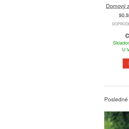
Domový zv
so 
DOPRODEJ
C
Skladom
U V
Posledné