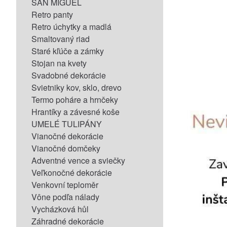
SAN MIGUEL
Retro panty
Retro úchytky a madlá
Smaltovaný riad
Staré kľúče a zámky
Stojan na kvety
Svadobné dekorácie
Svietniky kov, sklo, drevo
Termo poháre a hrnčeky
Hrantíky a závesné koše
UMELÉ TULIPÁNY
Vianočné dekorácie
Vianočné domčeky
Adventné vence a sviečky
Veľkonočné dekorácie
Venkovní teploměr
Vône podľa nálady
Vycházková hůl
Záhradné dekorácie