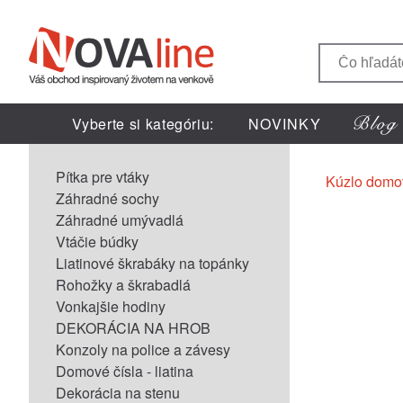
Vyberte si kategóriu:
NOVINKY
Pítka pre vtáky
Kúzlo domo
Záhradné sochy
Záhradné umývadlá
Vtáčie búdky
Liatinové škrabáky na topánky
Rohožky a škrabadlá
Vonkajšie hodiny
DEKORÁCIA NA HROB
Konzoly na police a závesy
Domové čísla - liatina
Dekorácia na stenu