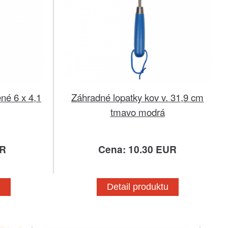
né 6 x 4,1
Záhradné lopatky kov v. 31,9 cm
tmavo modrá
UR
Cena: 10.30 EUR
u
Detail produktu