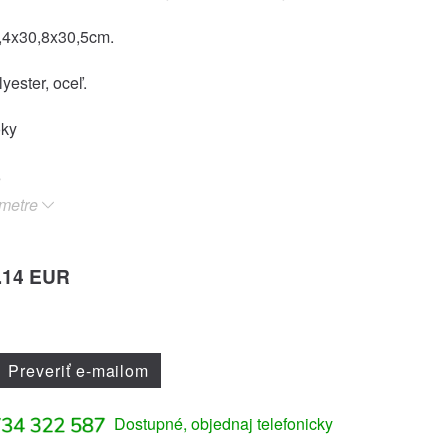
,4x30,8x30,5cm.
lyester, oceľ.
oky
metre
.14 EUR
Preveriť e-mailom
Dostupné, objednaj telefonicky