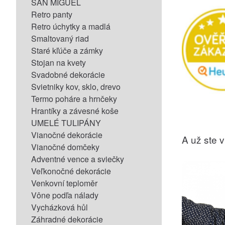
SAN MIGUEL
Retro panty
Retro úchytky a madlá
Smaltovaný riad
Staré kľúče a zámky
Stojan na kvety
Svadobné dekorácie
Svietniky kov, sklo, drevo
Termo poháre a hrnčeky
Hrantíky a závesné koše
UMELÉ TULIPÁNY
Vianočné dekorácie
A už ste vi
Vianočné domčeky
Adventné vence a sviečky
Veľkonočné dekorácie
Venkovní teploměr
Vône podľa nálady
Vycházková hůl
Záhradné dekorácie