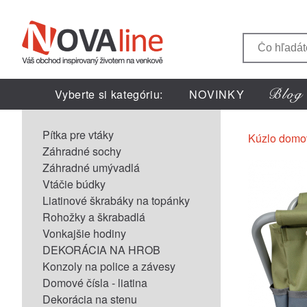
Vyberte si kategóriu:
NOVINKY
Pítka pre vtáky
Kúzlo domo
Záhradné sochy
Záhradné umývadlá
Vtáčie búdky
Liatinové škrabáky na topánky
Rohožky a škrabadlá
Vonkajšie hodiny
DEKORÁCIA NA HROB
Konzoly na police a závesy
Domové čísla - liatina
Dekorácia na stenu