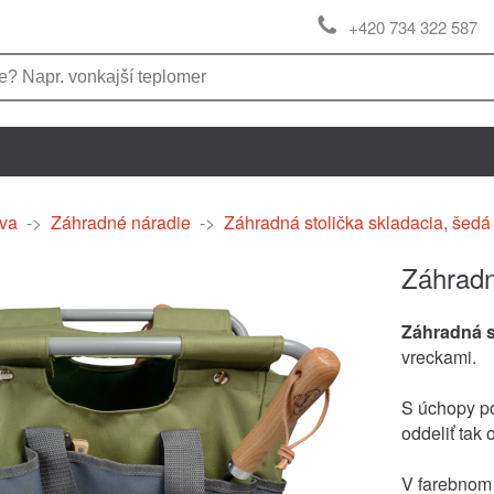
+420 734 322 587
va
->
Záhradné náradie
->
Záhradná stolička skladacia, šedá
Záhradn
Záhradná s
vreckami.
S úchopy p
oddeliť tak 
V farebnom 