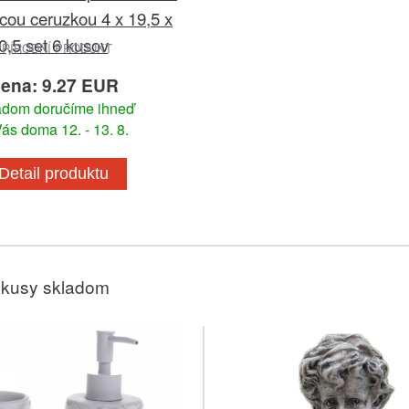
cou ceruzkou 4 x 19,5 x
0,5 set 6 kusov
PŘÍRODNÍ PRODUKT
ena: 9.27 EUR
adom doručíme ihneď
ás doma 12. - 13. 8.
Detail produktu
 kusy skladom