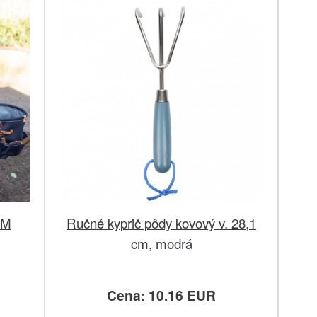
IM
Ručné kyprič pôdy kovový v. 28,1
cm, modrá
Cena: 10.16 EUR