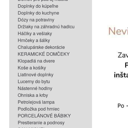
Doplnky do kúpeľne
Doplnky do kuchyne
Dózy na potraviny
Držiaky na záhradnú hadicu
Háčiky a vešiaky
Hrnčeky a šálky
Chalupárske dekorácie
KERAMICKÉ DOMČEKY
Klopadlá na dvere
Koše a košíky
Liatinové doplnky
Lucerny do bytu
Nástenné hodiny
Ohniska a krby
Petrolejová lampa
Podložka pod hrniec
PORCELÁNOVÉ BÁBIKY
Prestieranie a podnosy