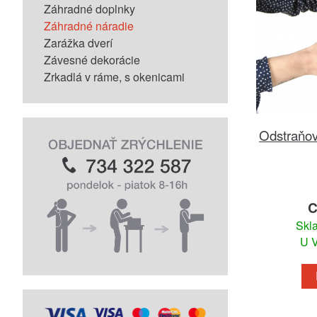
Záhradné doplnky
Záhradné náradie
Zarážka dverí
Závesné dekorácie
Zrkadlá v ráme, s okenicami
Odstraňova
C
Skl
U V