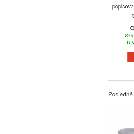
popisova
C
Skl
U V
Posledné