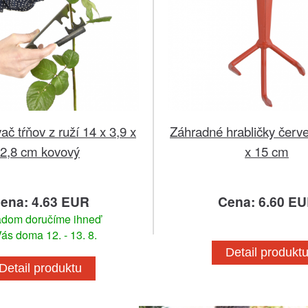
č tŕňov z ruží 14 x 3,9 x
Záhradné hrabličky červe
2,8 cm kovový
x 15 cm
ena: 4.63 EUR
Cena: 6.60 E
adom doručíme ihneď
ás doma 12. - 13. 8.
Detail produkt
Detail produktu