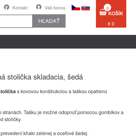
Kontakt
Váš bonus
0
HĽADAŤ
€ 0
á stolička skladacia, šedá
tolička
s kovovou konštrukciou a taškou opatrenú
o stranách. Tašku je možné odopnúť pomocou gombíkov a
od stoličky.
prevedení khaki zelenej a oceľové šedej.