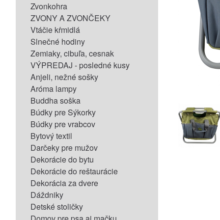
Zvonkohra
ZVONY A ZVONČEKY
Vtáčie kŕmidlá
Slnečné hodiny
Zemiaky, cibuľa, cesnak
VÝPREDAJ - posledné kusy
Anjeli, nežné sošky
Aróma lampy
Buddha soška
Búdky pre Sýkorky
Búdky pre vrabcov
Bytový textil
Darčeky pre mužov
Dekorácie do bytu
Dekorácie do reštaurácie
Dekorácia za dvere
Dáždniky
Detské stoličky
Domov pre psa aj mačku