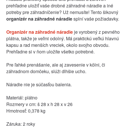
prehľadne uložiť vaše drobné záhradné náradie a iné
potreby pre záhradníčenie? Už nemusíte! Tento šikovný
organizér na záhradné náradie
splní vaše požiadavky.
Organizér na záhradné náradie
je vyrobený z pevného
plátna, takže je veľmi odolný. Má praktickú veľkú hlavnú
kapsu a rad menších vreciek, okolo svojho obvodu.
Prehľadne si v ňom uložíte všetko potrebné.
Pre ľahké prenášanie, ale aj zavesenie v kôlni, či
záhradnom domčeku, slúži dlhšie ucho.
Náradie nie je súčasťou balenia.
Materiál: plátno
Rozmery v cm: š 28 x h 28 x v 26
Hmotnosť: 0,378 kg
Záruka: 2 roky