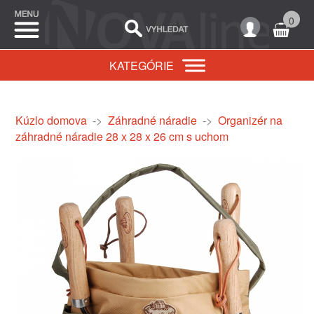
0
KATEGÓRIE
Kúzlo domova
->
Záhradné náradie
->
Organizér na
záhradné náradie 28 x 28 x 26 cm s uchom