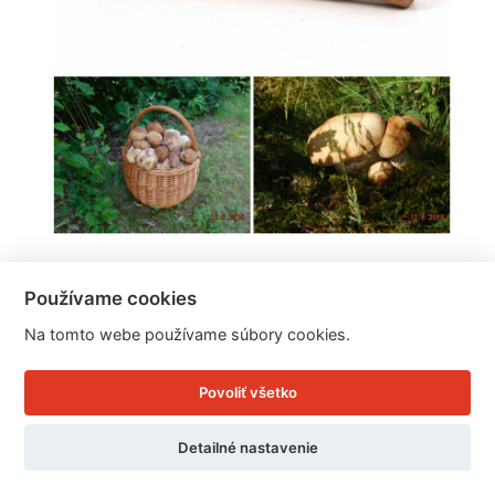
Hubársky nôž 21cm
Používame cookies
Na tomto webe používame súbory cookies.
Cena: 13.06 EUR
Skladom doručíme ihneď
Povoliť všetko
U Vás doma 12. - 13. 8.
Detailné nastavenie
Detail produktu