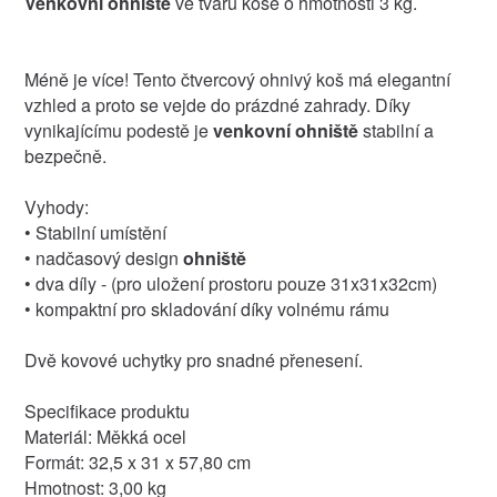
Venkovní ohniště
ve tvaru koše o hmotnosti 3 kg.
Méně je více! Tento čtvercový ohnivý koš má elegantní
vzhled a proto se vejde do prázdné zahrady. Díky
vynikajícímu podestě je
venkovní ohniště
stabilní a
bezpečně.
Vyhody:
• Stabilní umístění
• nadčasový design
ohniště
• dva díly - (pro uložení prostoru pouze 31x31x32cm)
• kompaktní pro skladování díky volnému rámu
Dvě kovové uchytky pro snadné přenesení.
Specifikace produktu
Materiál: Měkká ocel
Formát: 32,5 x 31 x 57,80 cm
Hmotnost: 3,00 kg