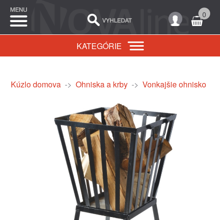
0
KATEGÓRIE
Kúzlo domova
->
Ohniska a krby
->
Vonkajšie ohnisko