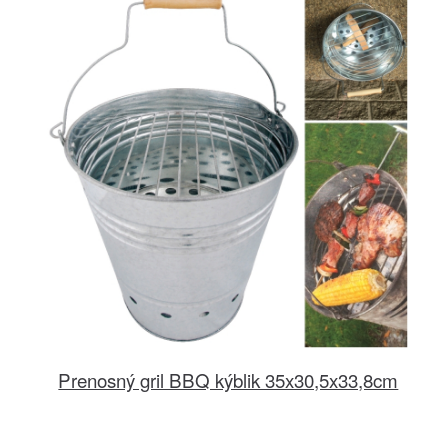
Prenosný gril BBQ kýblik 35x30,5x33,8cm