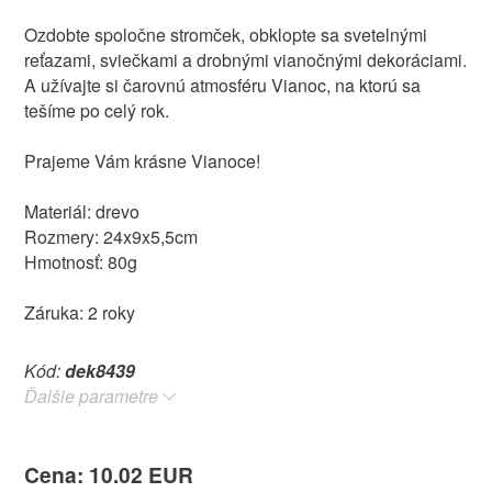
Ozdobte spoločne stromček, obklopte sa svetelnými
reťazami, sviečkami a drobnými vianočnými dekoráciami.
A užívajte si čarovnú atmosféru Vianoc, na ktorú sa
tešíme po celý rok.
Prajeme Vám krásne Vianoce!
Materiál: drevo
Rozmery: 24x9x5,5cm
Hmotnosť: 80g
Záruka: 2 roky
Kód:
dek8439
Ďalšie parametre
Cena: 10.02 EUR