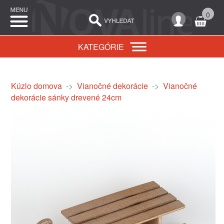
0
KATEGÓRIE
Kúzlo domova
->
Vianočné dekorácie
->
Vianočné
dekorácie sánky drevené 24cm