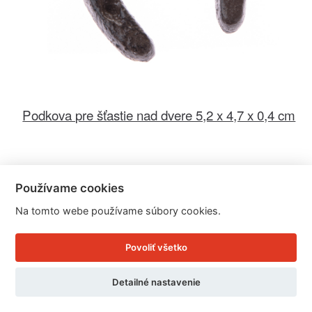
Podkova pre šťastie nad dvere 5,2 x 4,7 x 0,4 cm
Cena: 2.29 EUR
Skladom 23 ks / doručíme ihneď
Používame cookies
U Vás doma 10. - 11. 8.
Na tomto webe používame súbory cookies.
Detail produktu
Povoliť všetko
Detailné nastavenie