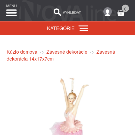
0
KATEGÓRIE
Kúzlo domova
->
Závesné dekorácie
->
Závesná
dekorácia 14x17x7cm