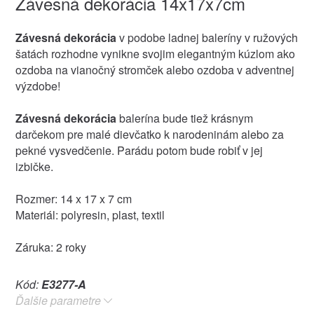
Závesná dekorácia 14x17x7cm
Závesná dekorácia
v podobe ladnej baleríny v ružových
šatách rozhodne vynikne svojim elegantným kúzlom ako
ozdoba na vianočný stromček alebo ozdoba v adventnej
výzdobe!
Závesná dekorácia
balerína bude tiež krásnym
darčekom pre malé dievčatko k narodeninám alebo za
pekné vysvedčenie. Parádu potom bude robiť v jej
izbičke.
Rozmer: 14 x 17 x 7 cm
Materiál: polyresin, plast, textil
Záruka: 2 roky
Kód:
E3277-A
Ďalšie parametre