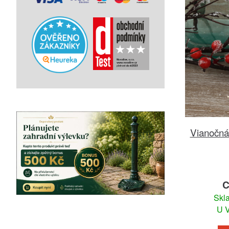
Vianočná
C
Skl
U V