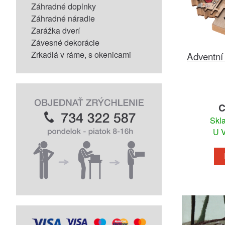
Záhradné doplnky
Záhradné náradie
Zarážka dverí
Závesné dekorácie
Zrkadlá v ráme, s okenicami
Adventní
C
Skl
U V