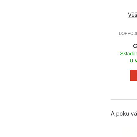
Věš
DOPRODEJ
C
Skladom
U V
A poku vá