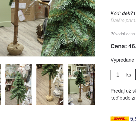
Kód:
dek71
Ďalšie para
Původní cena
Cena: 46
Vypredané
ks
Predaj už sk
keď bude zn