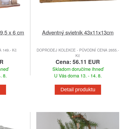
9,5 x 6 cm
Adventný svietnik 43x11x13cm
149.- Kč
DOPRODEJ KOLEKCE - PŮVODNÍ CENA 2655.-
Kč
UR
Cena: 56.11 EUR
hneď
Skladom doručíme ihneď
. 8.
U Vás doma 13. - 14. 8.
u
Detail produktu