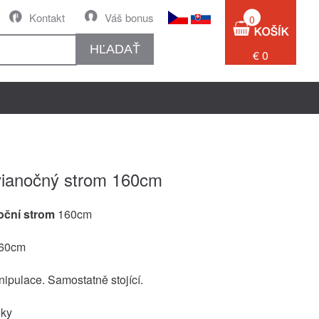
Kontakt
Váš bonus
0
HĽADAŤ
€ 0
ianočný strom 160cm
oční strom
160cm
160cm
pulace. Samostatně stojící.
oky