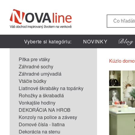
Vyberte si kategóriu:
NOVINKY
Pítka pre vtáky
Kúzlo domo
Záhradné sochy
Záhradné umývadlá
Vtáčie búdky
Liatinové škrabáky na topánky
Rohožky a škrabadlá
Vonkajšie hodiny
DEKORÁCIA NA HROB
Konzoly na police a závesy
Domové čísla - liatina
Dekorácia na stenu