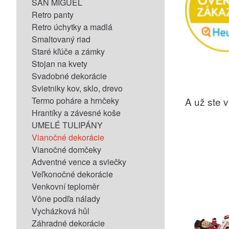
SAN MIGUEL
Retro panty
Retro úchytky a madlá
Smaltovaný riad
Staré kľúče a zámky
Stojan na kvety
Svadobné dekorácie
Svietniky kov, sklo, drevo
A už ste vi
Termo poháre a hrnčeky
Hrantíky a závesné koše
UMELÉ TULIPÁNY
Vianočné dekorácie
Vianočné domčeky
Adventné vence a sviečky
Veľkonočné dekorácie
Venkovní teploměr
Vône podľa nálady
Vycházková hůl
Záhradné dekorácie