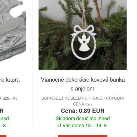
re kapra
Vianočné dekorácie kovová banka
s anjelom
229.- Kč
DOPRODEJ POSLEDNÍCH KUSŮ - PŮVODNÍ
CENA 39.-
UR
Cena: 0.89 EUR
hneď
Skladom doručíme ihneď
. 8.
U Vás doma 13. - 14. 8.