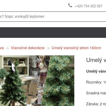
+420 734 322 587
va
->
Vianočné dekorácie
->
Umelý vianočný strom 160cm
Umelý v
Umělý ván
Rozměry: 
Snadná mani
Záruka: 2 r