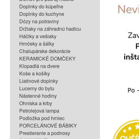
Doplnky do kúpeľne
Doplnky do kuchyne
Dózy na potraviny
Držiaky na záhradnú hadicu
Háčiky a vešiaky
Hrnčeky a šálky
Chalupárske dekorácie
KERAMICKÉ DOMČEKY
Klopadlá na dvere
Koše a košíky
Liatinové doplnky
Lucerny do bytu
Nástenné hodiny
Ohniska a krby
Petrolejová lampa
Podložka pod hrniec
PORCELÁNOVÉ BÁBIKY
Prestieranie a podnosy