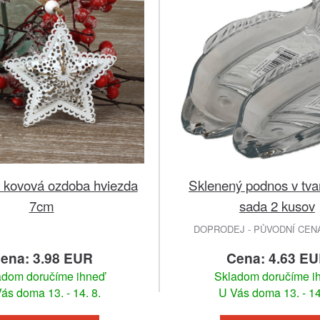
 kovová ozdoba hviezda
Sklenený podnos v tva
7cm
sada 2 kusov
DOPRODEJ - PŮVODNÍ CENA 
ena: 3.98 EUR
Cena: 4.63 E
adom doručíme ihneď
Skladom doručíme i
ás doma 13. - 14. 8.
U Vás doma 13. - 14