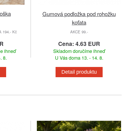
soška
Gumová podložka pod rohožku
koťata
194.- Kč
AKCE 99.-
UR
Cena: 4.63 EUR
me ihneď
Skladom doručíme ihneď
. 8.
U Vás doma 13. - 14. 8.
u
Detail produktu