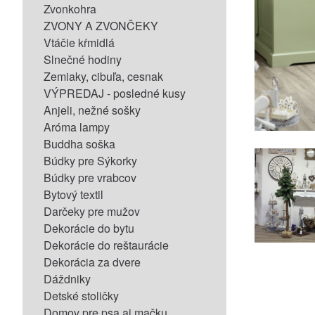
Zvonkohra
ZVONY A ZVONČEKY
Vtáčie kŕmidlá
Slnečné hodiny
Zemiaky, cibuľa, cesnak
VÝPREDAJ - posledné kusy
Anjeli, nežné sošky
Aróma lampy
Buddha soška
Búdky pre Sýkorky
Búdky pre vrabcov
Bytový textil
Darčeky pre mužov
Dekorácie do bytu
Dekorácie do reštaurácie
Dekorácia za dvere
Dáždniky
Detské stoličky
Domov pre psa aj mačku