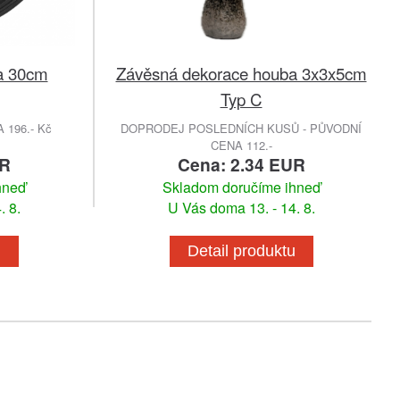
la 30cm
Závěsná dekorace houba 3x3x5cm
Typ C
196.- Kč
DOPRODEJ POSLEDNÍCH KUSŮ - PŮVODNÍ
CENA 112.-
UR
Cena: 2.34 EUR
hneď
Skladom doručíme ihneď
. 8.
U Vás doma 13. - 14. 8.
u
Detail produktu