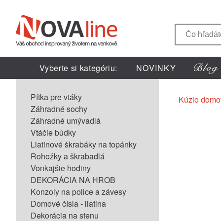
Vyberte si kategóriu:
NOVINKY
Pítka pre vtáky
Kúzlo domo
Záhradné sochy
Záhradné umývadlá
Vtáčie búdky
Liatinové škrabáky na topánky
Rohožky a škrabadlá
Vonkajšie hodiny
DEKORÁCIA NA HROB
Konzoly na police a závesy
Domové čísla - liatina
Dekorácia na stenu