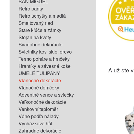
SAN MIGUEL
Retro panty
Retro úchytky a madlá
Smaltovaný riad
Staré kľúče a zámky
Stojan na kvety
Svadobné dekorácie
Svietniky kov, sklo, drevo
Termo poháre a hrnčeky
Hrantíky a závesné koše
A už ste vi
UMELÉ TULIPÁNY
Vianočné dekorácie
Vianočné domčeky
Adventné vence a sviečky
Veľkonočné dekorácie
Venkovní teploměr
Vône podľa nálady
Vycházková hůl
Záhradné dekorácie