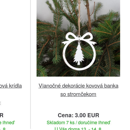
vá krídla
Vianočné dekorácie kovová banka
so stromčekom
E
UR
Cena: 3.00 EUR
e ihneď
Skladom 7 ks / doručíme ihneď
. 8.
U Vás doma 13. - 14. 8.