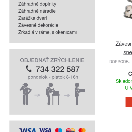
Záhradné doplnky
Záhradné náradie
Zarážka dverí
Závesné dekorácie
Zrkadlá v ráme, s okenicami
Závesn
sne
DOPRODEJ 
C
Skladom
U V