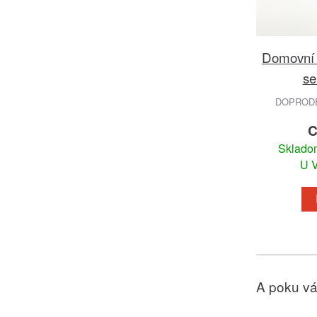
Domovní z
se
DOPRODEJ
C
Skladom
U V
A poku vá