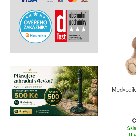
Medvedík 
C
Skl
U V