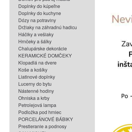
Doplnky do kúpeľne
Doplnky do kuchyne
Dózy na potraviny
Držiaky na záhradnú hadicu
Háčiky a vešiaky
Hrnčeky a šálky
Chalupárske dekorácie
KERAMICKÉ DOMČEKY
Klopadlá na dvere
Koše a košíky
Liatinové doplnky
Lucerny do bytu
Nástenné hodiny
Ohniska a krby
Petrolejová lampa
Podložka pod hrniec
PORCELÁNOVÉ BÁBIKY
Prestieranie a podnosy