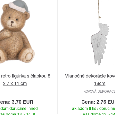
retro figúrka s čiapkou 8
Vianočné dekorácie kovo
x 7 x 11 cm
18cm
KOVOVÁ DEKORAC
ena: 3.70 EUR
Cena: 2.76 E
adom doručíme ihneď
Skladom 6 ks / doručím
ás doma 13. - 14. 8.
U Vás doma 13. - 14