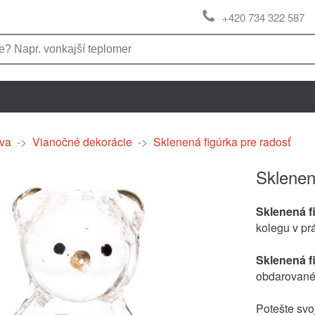
+420 734 322 587
va
->
Vianočné dekorácie
->
Sklenená figúrka pre radosť
Sklenen
Sklenená f
kolegu v prá
Sklenená f
obdarovanéh
Potešte svoj