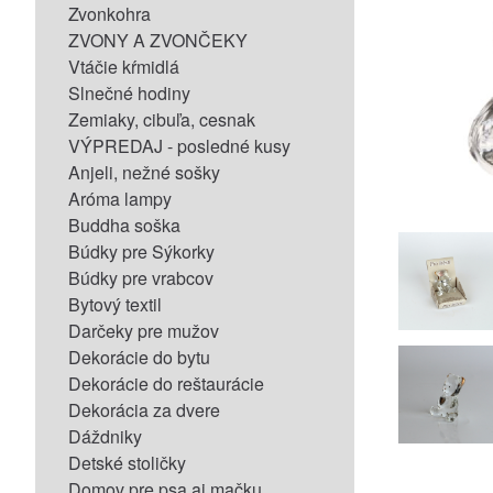
Zvonkohra
ZVONY A ZVONČEKY
Vtáčie kŕmidlá
Slnečné hodiny
Zemiaky, cibuľa, cesnak
VÝPREDAJ - posledné kusy
Anjeli, nežné sošky
Aróma lampy
Buddha soška
Búdky pre Sýkorky
Búdky pre vrabcov
Bytový textil
Darčeky pre mužov
Dekorácie do bytu
Dekorácie do reštaurácie
Dekorácia za dvere
Dáždniky
Detské stoličky
Domov pre psa aj mačku