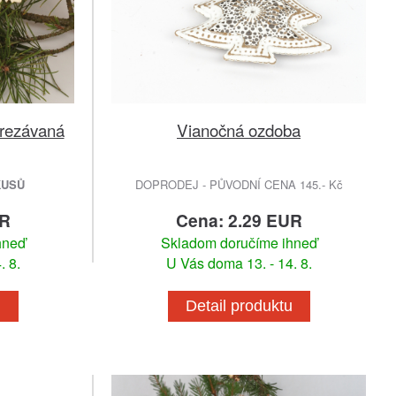
rezávaná
Vianočná ozdoba
KUSŮ
DOPRODEJ - PŮVODNÍ CENA 145.- Kč
UR
Cena: 2.29 EUR
hneď
Skladom doručíme ihneď
. 8.
U Vás doma 13. - 14. 8.
u
Detail produktu