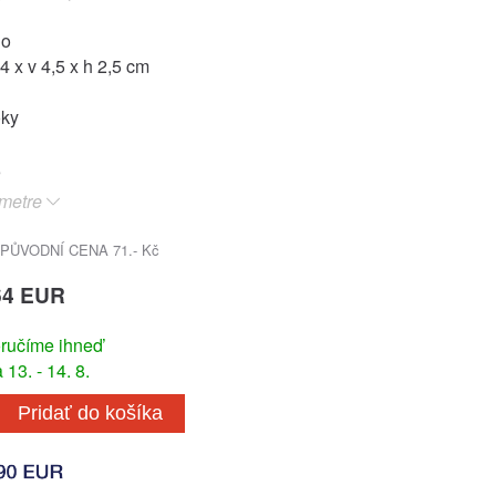
lo
4 x v 4,5 x h 2,5 cm
oky
metre
PŮVODNÍ CENA 71.- Kč
64 EUR
ručíme ihneď
13. - 14. 8.
Pridať do košíka