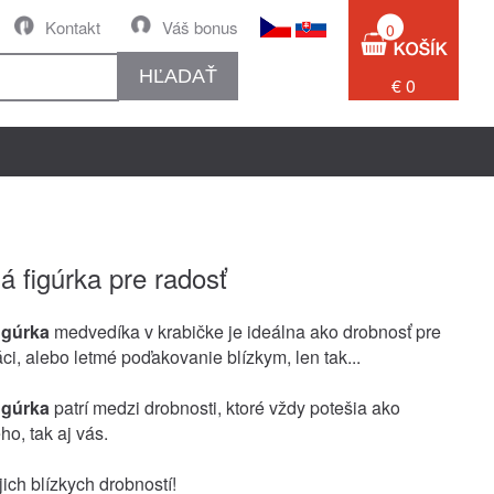
Kontakt
Váš bonus
0
HĽADAŤ
€ 0
á figúrka pre radosť
igúrka
medvedíka v krabičke je ideálna ako drobnosť pre
ci, alebo letmé poďakovanie blízkym, len tak...
igúrka
patrí medzi drobnosti, ktoré vždy potešia ako
o, tak aj vás.
ich blízkych drobností!