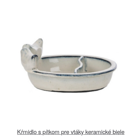
Kŕmidlo s pítkom pre vtáky keramické biele