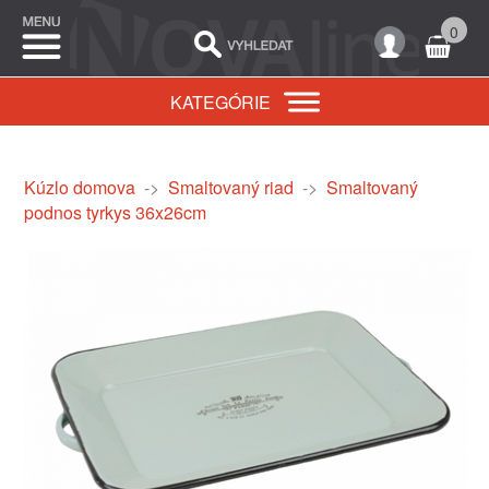
0
KATEGÓRIE
Kúzlo domova
->
Smaltovaný riad
->
Smaltovaný
podnos tyrkys 36x26cm