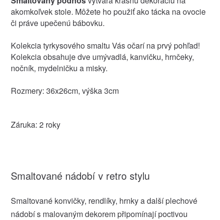
Smaltovaný podnos
vytvára krásnu dekoráciu na
akomkoľvek stole. Môžete ho použiť ako tácka na ovocie
či práve upečenú bábovku.
Kolekcia tyrkysového smaltu Vás očarí na prvý pohľad!
Kolekcia obsahuje dve umývadlá, kanvičku, hrnčeky,
nočník, mydelničku a misky.
Rozmery: 36x26cm, výška 3cm
Záruka: 2 roky
Smaltované nádobí v retro stylu
Smaltované konvičky, rendlíky, hrnky a další plechové
nádobí s malovaným dekorem připomínají poctivou