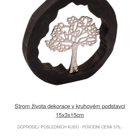
Strom života dekorace v kruhovém podstavci
15x3x15cm
DOPRODEJ POSLEDNÍCH KUSŮ - PŮVODNÍ CENA 375,-