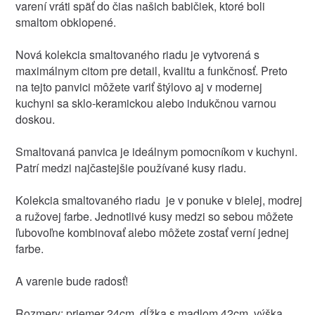
varení vráti späť do čias našich babičiek, ktoré boli
smaltom obklopené.
Nová kolekcia smaltovaného riadu je vytvorená s
maximálnym citom pre detail, kvalitu a funkčnosť. Preto
na tejto panvici môžete variť štýlovo aj v modernej
kuchyni sa sklo-keramickou alebo indukčnou varnou
doskou.
Smaltovaná panvica je ideálnym pomocníkom v kuchyni.
Patrí medzi najčastejšie používané kusy riadu.
Kolekcia smaltovaného riadu je v ponuke v bielej, modrej
a ružovej farbe. Jednotlivé kusy medzi so sebou môžete
ľubovoľne kombinovať alebo môžete zostať verní jednej
farbe.
A varenie bude radosť!
Rozmery: priemer 24cm, dĺžka s madlom 42cm, výška