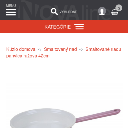
0
KATEGÓRIE
Kúzlo domova
->
Smaltovaný riad
->
Smaltované riadu
panvica ružová 42cm