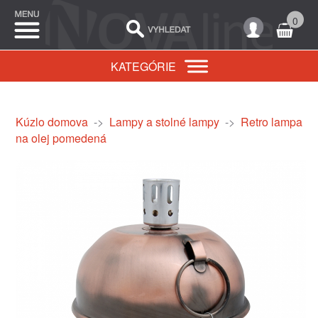
0
KATEGÓRIE
Kúzlo domova
->
Lampy a stolné lampy
->
Retro lampa
na olej pomedená