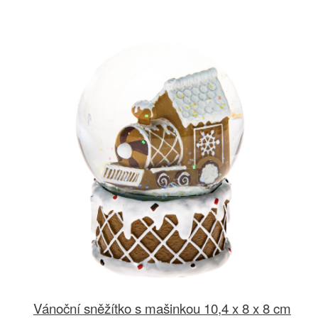
Vánoční sněžítko s mašinkou 10,4 x 8 x 8 cm