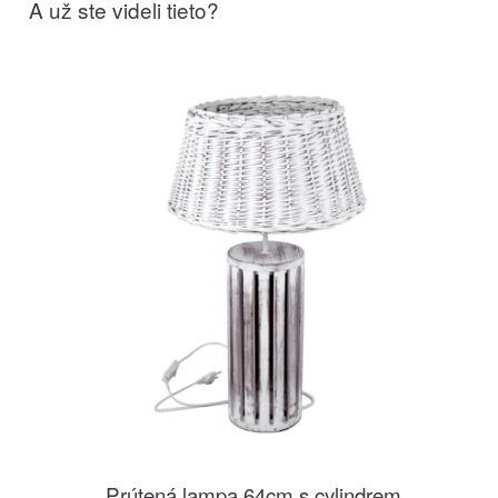
A už ste videli tieto?
Prútená lampa 64cm s cylindrem