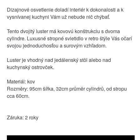
Dizajnové osvetlenie doladí interiér k dokonalosti a k
vysnívanej kuchyni Vám už nebude nič chýbať.
Tento dvojitý luster má kovovú konštrukciu s dvoma
cylindre. Luxusné stropné svietidlo v retro štýle Vás očarí
svojou jednoduchosťou a surovým vzhľadom.
Luster je vhodný nad jedálenský stôl alebo nad
kuchynský ostrovček.
Materiál: kov
Rozměry: 95cm šířka, 32cm průměr cylindrů, od stropu
cca 60cm.
Záruka: 2 roky