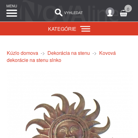
0
KATEGÓRIE
Kúzlo domova
->
Dekorácia na stenu
->
Kovová
dekorácie na stenu slnko