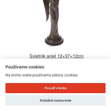
Svietnik anjel 12×37×12cm
Používame cookies
Cena: 46.75 EUR
Na tomto webe používame súbory cookies.
Skladom doručíme ihneď
U Vás doma 12. - 13. 8.
Povoliť všetko
Detail produktu
Detailné nastavenie