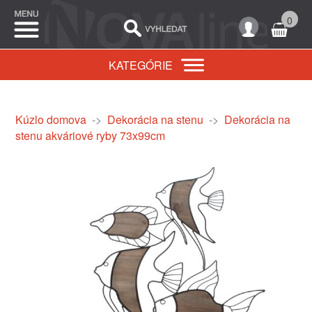
0
KATEGÓRIE
Kúzlo domova
->
Dekorácia na stenu
->
Dekorácia na
stenu akváriové ryby 73x99cm