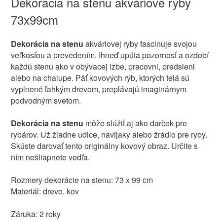
Dekorácia na stenu akváriové ryby
73x99cm
Dekorácia na stenu
akváriovej ryby fascinuje svojou
veľkosťou a prevedením. Ihneď upúta pozornosť a ozdobí
každú stenu ako v obývacej izbe, pracovni, predsieni
alebo na chalupe. Päť kovových rýb, ktorých telá sú
vyplnené ľahkým drevom, preplávajú imaginárnym
podvodným svetom.
Dekorácia na stenu
môže slúžiť aj ako darček pre
rybárov. Už žiadne udice, navijaky alebo žrádlo pre ryby.
Skúste darovať tento originálny kovový obraz. Určite s
ním nešliapnete vedľa.
Rozmery dekorácie na stenu: 73 x 99 cm
Materiál: drevo, kov
Záruka: 2 roky