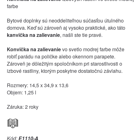
farbe
Bytové doplnky sú neoddeliteľnou súčasťou útulného
domova. Keď sú zároveň aj vysoko praktické, ako táto
kanvička na zalievanie
, našli ste tie pravé.
Konvička na zalievanie
vo svetlo modrej farbe môže
robiť parádu na poličke alebo okennom parapete.
Zároveň je dôležitým spoločníkom pri starostlivosti o
izbové rastliny, ktorým poskytne dostatočnú závlahu.
Rozmery: 14,5 x 34,9 x 13,6
Objem: 1,25 l
Záruka: 2 roky
Kód:
E1110-A