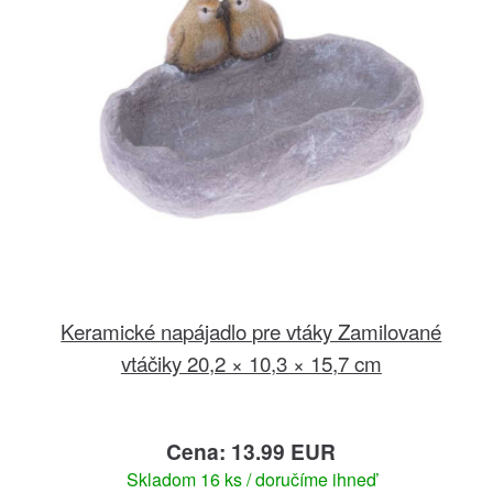
Keramické napájadlo pre vtáky Zamilované
vtáčiky 20,2 × 10,3 × 15,7 cm
Cena: 13.99 EUR
Skladom 16 ks / doručíme ihneď