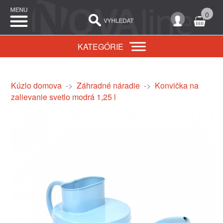
0
KATEGÓRIE
Kúzlo domova
->
Záhradné náradie
->
Konvička na
zalievanie svetlo modrá 1,25 l