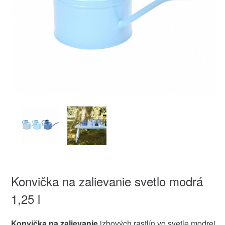
Konvička na zalievanie svetlo modrá
1,25 l
Konvička na zalievanie
izbových rastlín vo svetle modrej