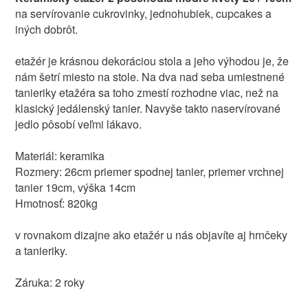
na servírovanie cukrovinky, jednohubiek, cupcakes a
iných dobrôt.
etažér je krásnou dekoráciou stola a jeho výhodou je, že
nám šetrí miesto na stole. Na dva nad seba umiestnené
tanieriky etažéra sa toho zmestí rozhodne viac, než na
klasický jedálenský tanier. Navyše takto naservírované
jedlo pôsobí veľmi lákavo.
Materiál: keramika
Rozmery: 26cm priemer spodnej tanier, priemer vrchnej
tanier 19cm, výška 14cm
Hmotnosť: 820kg
v rovnakom dizajne ako etažér u nás objavíte aj hrnčeky
a tanieriky.
Záruka: 2 roky