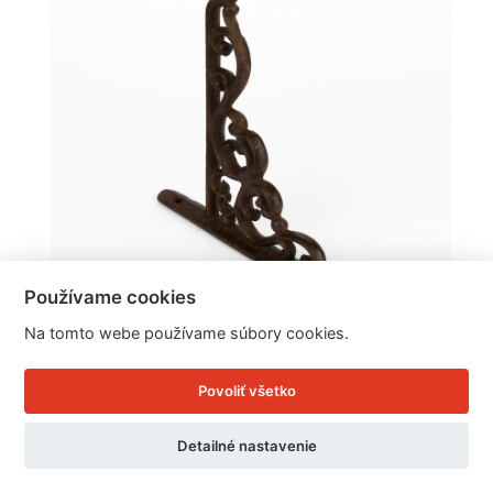
Používame cookies
Na tomto webe používame súbory cookies.
Konzola liatinová 20x18x2cm
Povoliť všetko
Cena: 7.35 EUR
Detailné nastavenie
Skladom 7 ks / doručíme ihneď