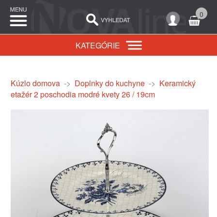
0
KATEGÓRIE
Kúzlo domova
->
Doplnky do kuchyne
->
Keramický
etažér 2 poschodia modré kvety 26 / 19cm