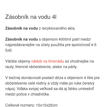
Zásobník na vodu 4l
Zásobník na vodu
z recyklovaného skla.
Zásobník na vodu
s objemom 4000ml patrí medzi
najpredávanejšie na účely použitia pre spoločnosť 4-5
ľudí.
Väčšie objemy
nádob na limonádu
sú vhodnejšie na
rauty, firemné občerstvenie, alebo na párty.
V bežnej domácnosti postačí dóza s objemom 4 litre pre
občerstvenie celé rodiny a vždy máte po ruke čerstvý
nápoj. Vďaka svojej veľkosti sa dá aj ľahko umiestniť
medzi police v chladničke.
Celkové rozmery: 15x15x25cm