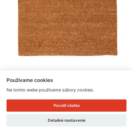
Používame cookies
Kokosová rohožka prírodná 60x40x1,5cm
Na tomto webe používame súbory cookies.
Povoliť všetko
Cena: 13.99 EUR
Skladom doručíme ihneď
Detailné nastavenie
U Vás doma 12. - 13. 8.