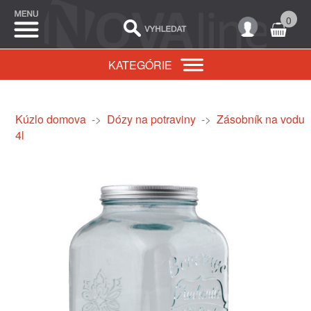
0
KATEGÓRIE
Kúzlo domova
->
Dózy na potraviny
->
Zásobník na vodu
4l