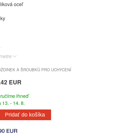
líková oceľ
oky
metre
ŽDINEK A ŠROUBKŮ PRO UCHYCENÍ
.42 EUR
ručíme ihneď
13. - 14. 8.
Pridať do košíka