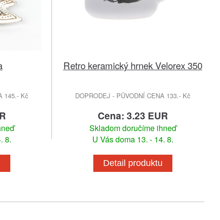
a
Retro keramický hrnek Velorex 350
145.- Kč
DOPRODEJ - PŮVODNÍ CENA 133.- Kč
UR
Cena: 3.23 EUR
hneď
Skladom doručíme ihneď
. 8.
U Vás doma 13. - 14. 8.
u
Detail produktu