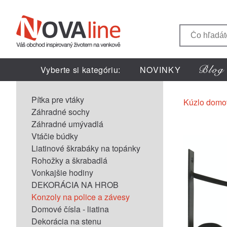
Vyberte si kategóriu:
NOVINKY
Pítka pre vtáky
Kúzlo domo
Záhradné sochy
Záhradné umývadlá
Vtáčie búdky
Liatinové škrabáky na topánky
Rohožky a škrabadlá
Vonkajšie hodiny
DEKORÁCIA NA HROB
Konzoly na police a závesy
Domové čísla - liatina
Dekorácia na stenu