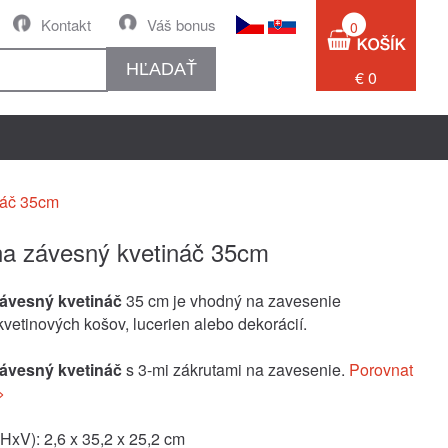
Kontakt
Váš bonus
0
HĽADAŤ
€ 0
náč 35cm
na závesný kvetináč 35cm
závesný kvetináč
35 cm je vhodný na zavesenie
vetinových košov, lucerien alebo dekorácií.
závesný kvetináč
s 3-mi zákrutami na zavesenie.
Porovnat
>
xV): 2,6 x 35,2 x 25,2 cm