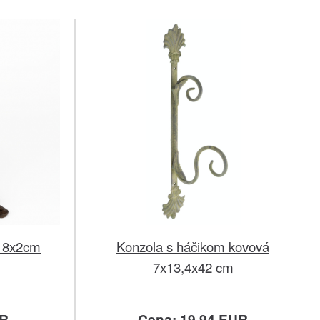
x18x2cm
Konzola s háčikom kovová
7x13,4x42 cm
UR
Cena: 19.94 EUR