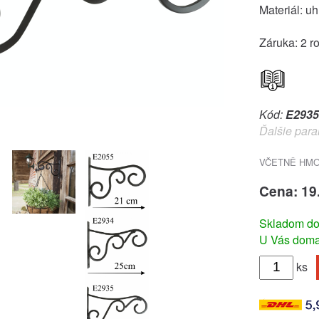
Materiál: uh
Záruka: 2 r
Kód:
E2935
Ďalšie para
VČETNĚ HMO
Cena: 19
Skladom do
U Vás doma 
ks