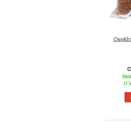
Osvěžo
C
Skl
U V