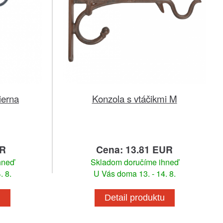
ierna
Konzola s vtáčikmi M
UR
Cena: 13.81 EUR
hneď
Skladom doručíme ihneď
. 8.
U Vás doma 13. - 14. 8.
u
Detail produktu