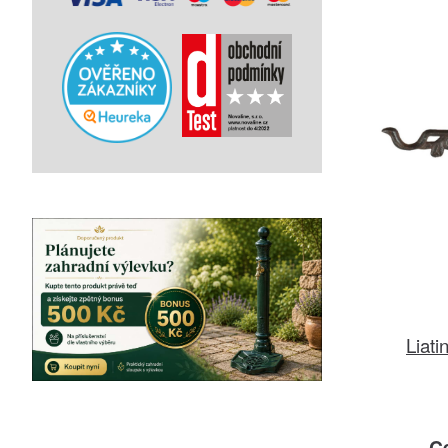
Liati
C