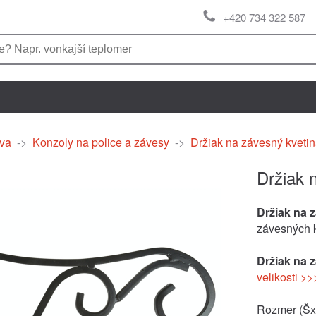
+420 734 322 587
va
->
Konzoly na police a závesy
->
Držiak na závesný kveti
Držiak 
Držiak na 
závesných k
Držiak na 
velikosti >>
Rozmer (ŠxH