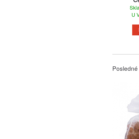
Skl
U V
Posledné