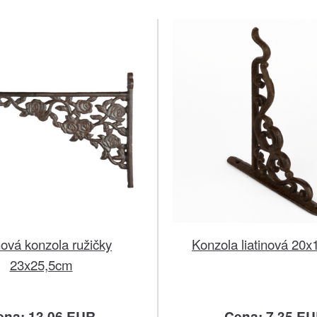
nová konzola ružičky
Konzola liatinová 20
23x25,5cm
ena: 13.06 EUR
Cena: 7.35 E