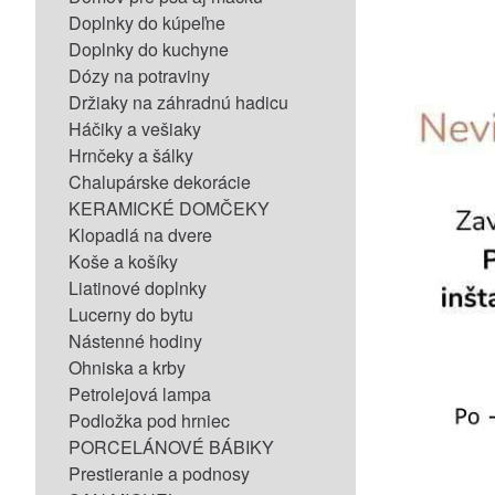
Doplnky do kúpeľne
Doplnky do kuchyne
Dózy na potraviny
Držiaky na záhradnú hadicu
Háčiky a vešiaky
Hrnčeky a šálky
Chalupárske dekorácie
KERAMICKÉ DOMČEKY
Klopadlá na dvere
Koše a košíky
Liatinové doplnky
Lucerny do bytu
Nástenné hodiny
Ohniska a krby
Petrolejová lampa
Podložka pod hrniec
PORCELÁNOVÉ BÁBIKY
Prestieranie a podnosy