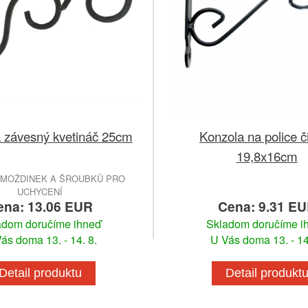
a závesný kvetináč 25cm
Konzola na police č
19,8x16cm
HMOŽDINEK A ŠROUBKŮ PRO
UCHYCENÍ
ena: 13.06 EUR
Cena: 9.31 E
adom doručíme ihneď
Skladom doručíme i
ás doma 13. - 14. 8.
U Vás doma 13. - 14
Detail produktu
Detail produkt