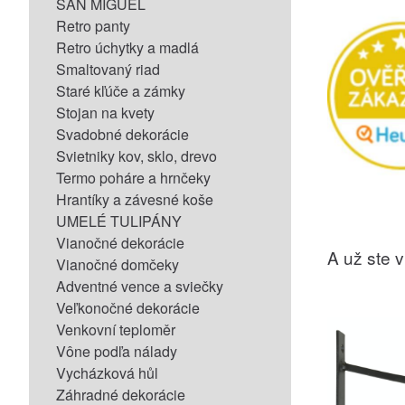
SAN MIGUEL
Retro panty
Retro úchytky a madlá
Smaltovaný riad
Staré kľúče a zámky
Stojan na kvety
Svadobné dekorácie
Svietniky kov, sklo, drevo
Termo poháre a hrnčeky
Hrantíky a závesné koše
UMELÉ TULIPÁNY
Vianočné dekorácie
A už ste vi
Vianočné domčeky
Adventné vence a sviečky
Veľkonočné dekorácie
Venkovní teploměr
Vône podľa nálady
Vycházková hůl
Záhradné dekorácie