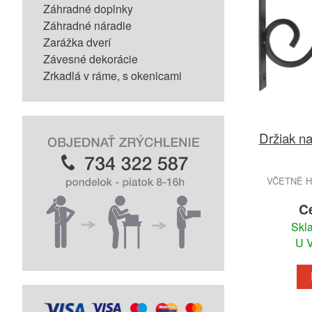
Záhradné doplnky
Záhradné náradie
Zarážka dverí
Závesné dekorácie
Zrkadlá v ráme, s okenicami
Držiak n
VČETNĚ 
C
Skl
U V