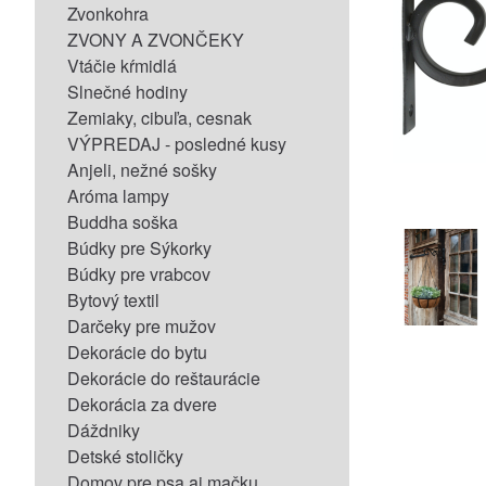
Zvonkohra
ZVONY A ZVONČEKY
Vtáčie kŕmidlá
Slnečné hodiny
Zemiaky, cibuľa, cesnak
VÝPREDAJ - posledné kusy
Anjeli, nežné sošky
Aróma lampy
Buddha soška
Búdky pre Sýkorky
Búdky pre vrabcov
Bytový textil
Darčeky pre mužov
Dekorácie do bytu
Dekorácie do reštaurácie
Dekorácia za dvere
Dáždniky
Detské stoličky
Domov pre psa aj mačku