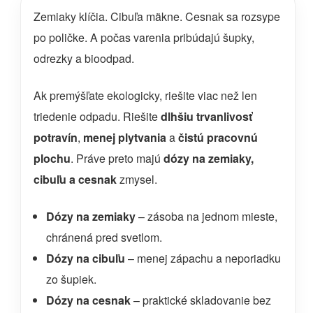
Zemiaky klíčia. Cibuľa mäkne. Cesnak sa rozsype
po poličke. A počas varenia pribúdajú šupky,
odrezky a bioodpad.
Ak premýšľate ekologicky, riešite viac než len
triedenie odpadu. Riešite
dlhšiu trvanlivosť
potravín
,
menej plytvania
a
čistú pracovnú
plochu
. Práve preto majú
dózy na zemiaky,
cibuľu a cesnak
zmysel.
Dózy na zemiaky
– zásoba na jednom mieste,
chránená pred svetlom.
Dózy na cibuľu
– menej zápachu a neporiadku
zo šupiek.
Dózy na cesnak
– praktické skladovanie bez