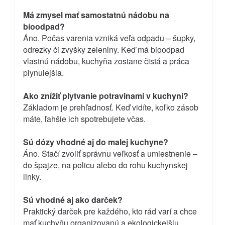
Má zmysel mať samostatnú nádobu na
bioodpad?
Áno. Počas varenia vzniká veľa odpadu – šupky,
odrezky či zvyšky zeleniny. Keď má bioodpad
vlastnú nádobu, kuchyňa zostane čistá a práca
plynulejšia.
Ako znížiť plytvanie potravinami v kuchyni?
Základom je prehľadnosť. Keď vidíte, koľko zásob
máte, ľahšie ich spotrebujete včas.
Sú dózy vhodné aj do malej kuchyne?
Áno. Stačí zvoliť správnu veľkosť a umiestnenie –
do špajze, na policu alebo do rohu kuchynskej
linky.
Sú vhodné aj ako darček?
Praktický darček pre každého, kto rád varí a chce
mať kuchyňu organizovanú a ekologickejšiu.