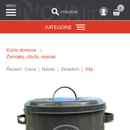
0
KATEGÓRIE
Kúzlo domova
->
Zemiaky, cibuľa, cesnak
Řazení:
Cena
|
Název
|
Skladom
|
Vše