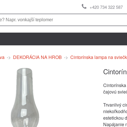
+420 734 322 587
va
->
DEKORÁCIA NA HROB
->
Cintorínska lampa na svieč
Cintorí
Cintorínska
čajovú svie
Trvanlivý c
niekoľkodňo
estetickou 
Napájanie n