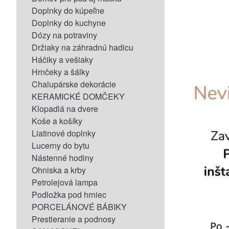
Doplnky do kúpeľne
Doplnky do kuchyne
Dózy na potraviny
Držiaky na záhradnú hadicu
Háčiky a vešiaky
Hrnčeky a šálky
Chalupárske dekorácie
KERAMICKÉ DOMČEKY
Klopadlá na dvere
Koše a košíky
Liatinové doplnky
Lucerny do bytu
Nástenné hodiny
Ohniska a krby
Petrolejová lampa
Podložka pod hrniec
PORCELÁNOVÉ BÁBIKY
Prestieranie a podnosy