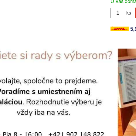
U Vás doma 
ks