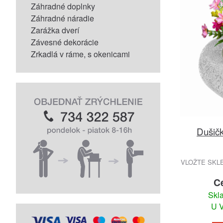
Záhradné doplnky
Záhradné náradie
Zarážka dverí
Závesné dekorácie
Zrkadlá v ráme, s okenicami
Dušič
VLOŽTE SKLE
C
Skl
U V