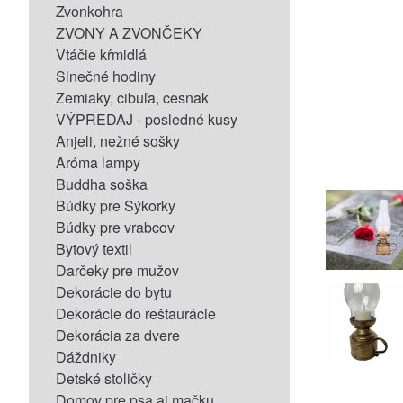
Zvonkohra
ZVONY A ZVONČEKY
Vtáčie kŕmidlá
Slnečné hodiny
Zemiaky, cibuľa, cesnak
VÝPREDAJ - posledné kusy
Anjeli, nežné sošky
Aróma lampy
Buddha soška
Búdky pre Sýkorky
Búdky pre vrabcov
Bytový textil
Darčeky pre mužov
Dekorácie do bytu
Dekorácie do reštaurácie
Dekorácia za dvere
Dáždniky
Detské stoličky
Domov pre psa aj mačku