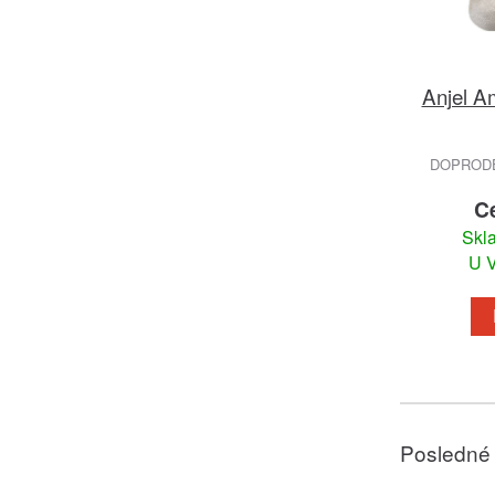
Anjel A
DOPRODEJ
C
Skl
U V
Posledné