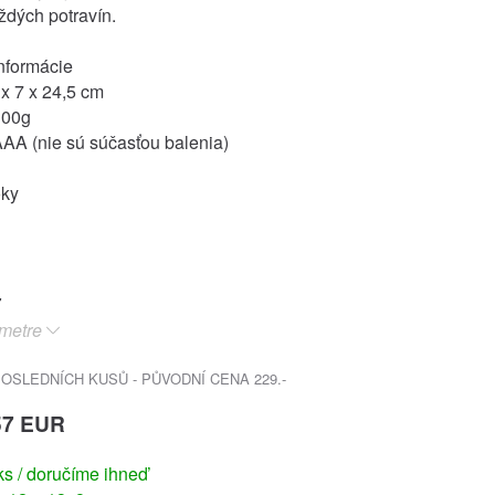
ždých potravín.
nformácie
x 7 x 24,5 cm
100g
AAA (nie sú súčasťou balenia)
oky
metre
SLEDNÍCH KUSŮ - PŮVODNÍ CENA 229.-
57 EUR
s / doručíme ihneď