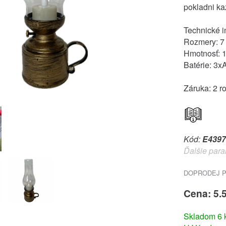
pokladni ka
Technické i
Rozmery: 7 
Hmotnosť: 
Batérie: 3x
Záruka: 2 r
Kód:
E4397
Ďalšie para
DOPRODEJ PO
Cena: 5.
Skladom 6 k