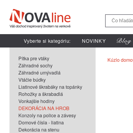
Vyberte si kategóriu:
NOVINKY
Pítka pre vtáky
Kúzlo domo
Záhradné sochy
Záhradné umývadlá
Vtáčie búdky
Liatinové škrabáky na topánky
Rohožky a škrabadlá
Vonkajšie hodiny
DEKORÁCIA NA HROB
Konzoly na police a závesy
Domové čísla - liatina
Dekorácia na stenu