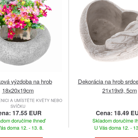
ková výzdoba na hrob
Dekorácia na hrob srdce
18x20x19cm
21x19x9, 5cm
NICI A UMÍSTĚTE KVĚTY NEBO
SVÍČKU
ena: 17.55 EUR
Cena: 18.49 E
adom doručíme ihneď
Skladom doručíme i
ás doma 12. - 13. 8.
U Vás doma 12. - 13