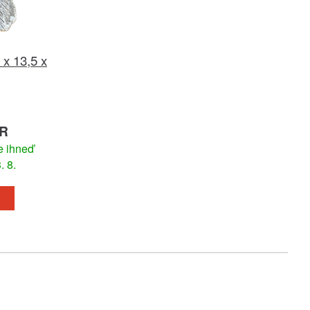
 x 13,5 x
UR
e ihneď
. 8.
u