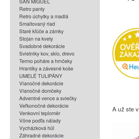
SAN MIGUEL
Retro panty
Retro úchytky a madlá
Smaltovaný riad
Staré kľúče a zámky
Stojan na kvety
Svadobné dekorácie
Svietniky kov, sklo, drevo
Termo poháre a hrnčeky
Hrantíky a závesné koše
UMELÉ TULIPÁNY
Vianočné dekorácie
Vianočné domčeky
Adventné vence a sviečky
Veľkonočné dekorácie
A už ste vi
Venkovní teploměr
Vône podľa nálady
Vycházková hůl
Záhradné dekorácie