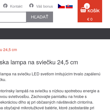
Kontakt
Váš bonus
0
HĽADAŤ
€ 0
ku 24,5 cm
nska lampa na sviečku 24,5 cm
 lampa na sviečku LED svetlom imitujúcim trvalo zapálenú
čku.
intorínsky lampáš na sviečku s nízkou spotrebou energie a
vou svietivosťou. Zachovajte pamiatku na hrobe s
dekoráciou dlho aj pri občasných návštevách cintorína.
a obyčajné mikrotužkové batérie, ktoré zaobstaráte pri