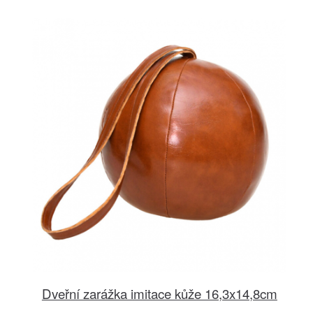
Dveřní zarážka imitace kůže 16,3x14,8cm