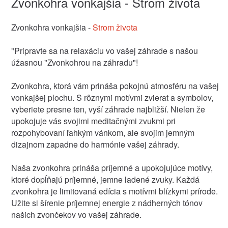
Zvonkohra vonkajšia - Strom života
Zvonkohra vonkajšia -
Strom života
"Pripravte sa na relaxáciu vo vašej záhrade s našou
úžasnou "Zvonkohrou na záhradu"!
Zvonkohra, ktorá vám prináša pokojnú atmosféru na vašej
vonkajšej plochu. S rôznymi motívmi zvierat a symbolov,
vyberiete presne ten, vyší záhrade najbližší. Nielen že
upokojuje vás svojimi meditačnými zvukmi pri
rozpohybovaní ľahkým vánkom, ale svojim jemným
dizajnom zapadne do harmónie vašej záhrady.
Naša zvonkohra prináša príjemné a upokojujúce motívy,
ktoré dopĺňajú príjemné, jemne ladené zvuky. Každá
zvonkohra je limitovaná edícia s motívmi blízkymi prírode.
Užite si šírenie príjemnej energie z nádherných tónov
našich zvončekov vo vašej záhrade.