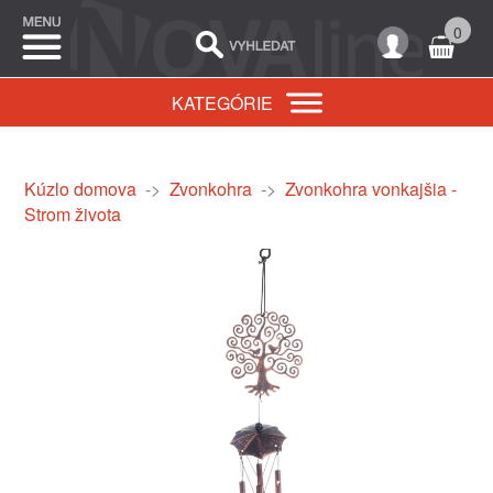
0
KATEGÓRIE
Kúzlo domova
->
Zvonkohra
->
Zvonkohra vonkajšia -
Strom života