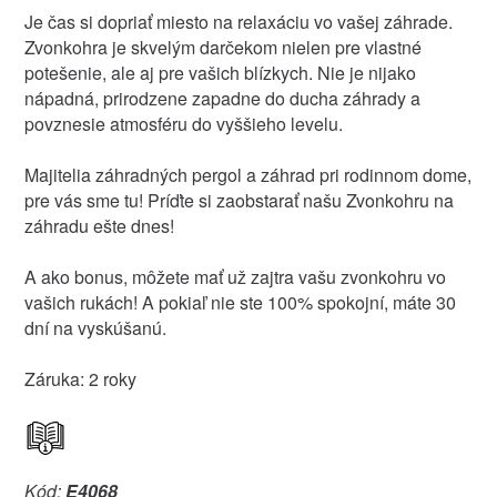
Je čas si dopriať miesto na relaxáciu vo vašej záhrade.
Zvonkohra je skvelým darčekom nielen pre vlastné
potešenie, ale aj pre vašich blízkych. Nie je nijako
nápadná, prirodzene zapadne do ducha záhrady a
povznesie atmosféru do vyššieho levelu.
Majitelia záhradných pergol a záhrad pri rodinnom dome,
pre vás sme tu! Príďte si zaobstarať našu Zvonkohru na
záhradu ešte dnes!
A ako bonus, môžete mať už zajtra vašu zvonkohru vo
vašich rukách! A pokiaľ nie ste 100% spokojní, máte 30
dní na vyskúšanú.
Záruka: 2 roky
Kód:
E4068