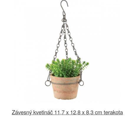
Závesný kvetináč 11,7 x 12,8 x 8,3 cm terakota