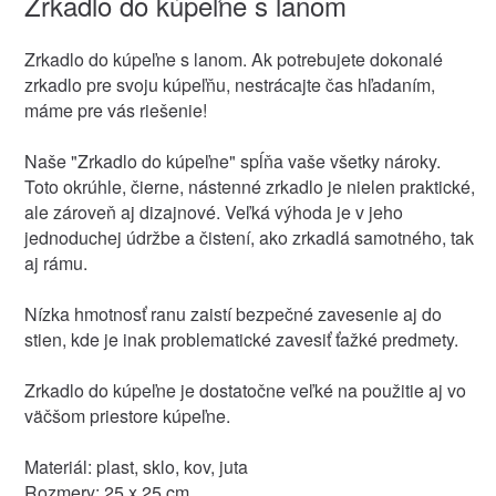
Zrkadlo do kúpeľne s lanom
Zrkadlo do kúpeľne s lanom. Ak potrebujete dokonalé
zrkadlo pre svoju kúpeľňu, nestrácajte čas hľadaním,
máme pre vás riešenie!
Naše "Zrkadlo do kúpeľne" spĺňa vaše všetky nároky.
Toto okrúhle, čierne, nástenné zrkadlo je nielen praktické,
ale zároveň aj dizajnové. Veľká výhoda je v jeho
jednoduchej údržbe a čistení, ako zrkadlá samotného, tak
aj rámu.
Nízka hmotnosť ranu zaistí bezpečné zavesenie aj do
stien, kde je inak problematické zavesiť ťažké predmety.
Zrkadlo do kúpeľne je dostatočne veľké na použitie aj vo
väčšom priestore kúpeľne.
Materiál: plast, sklo, kov, juta
Rozmery: 25 x 25 cm