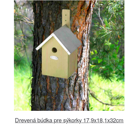
Drevená búdka pre sýkorky 17,9x18,1x32cm