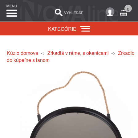
0
KATEGÓRIE
Kúzlo domova
->
Zrkadlá v ráme, s okenicami
->
Zrkadlo
do kúpeľne s lanom