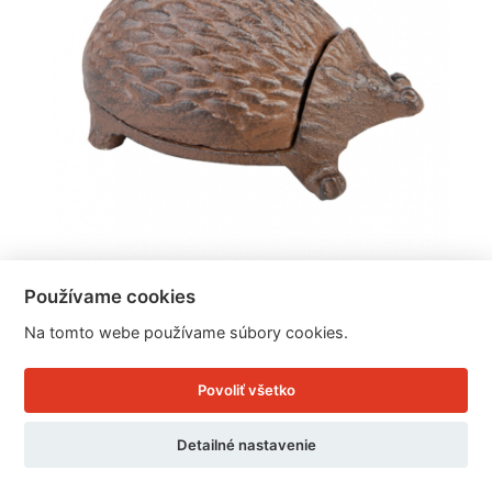
Používame cookies
Skrýša na kľúče ježko 11x8,6x5,8cm
Na tomto webe používame súbory cookies.
Povoliť všetko
Cena: 6.97 EUR
Skladom doručíme ihneď
Detailné nastavenie
U Vás doma 13. - 14. 8.