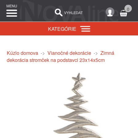
0
KATEGÓRIE
Kúzlo domova
->
Vianočné dekorácie
->
Zimná
dekorácia stromček na podstavci 23x14x5cm