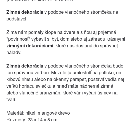
Zimná dekorácia
v podobe vianočného stromčeka na
podstavci
Zima nám pomaly klope na dvere a s ňou aj príjemná
"povinnosť" vybaviť si byt, dom alebo aj záhradu krásnymi
zimnými dekoráciami
, ktoré nás dostanú do správnej
nálady.
Zimná dekorácia
v podobe vianočného stromčeka bude
tou správnou voľbou. Môžete ju umiestniť na poličku, na
krbovú rímsu alebo na okenný parapet, postaviť vedľa nej
veľkú horiacu sviečku a hneď máte nádherné zimné
alebo vianočné aranžmán, ktoré vám vyčarí úsmev na
tvári.
Materiál: nikel, mangové drevo
Rozmery: 23 x 14 x 5 cm