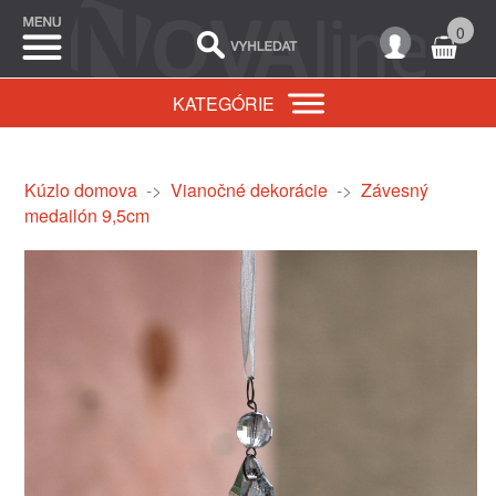
0
KATEGÓRIE
Kúzlo domova
->
Vianočné dekorácie
->
Závesný
medailón 9,5cm