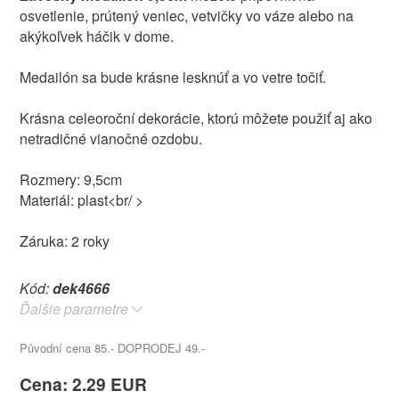
osvetlenie, prútený veniec, vetvičky vo váze alebo na
akýkoľvek háčik v dome.
Medailón sa bude krásne lesknúť a vo vetre točiť.
Krásna celeoroční dekorácie, ktorú môžete použiť aj ako
netradičné vianočné ozdobu.
Rozmery: 9,5cm
Materiál: plast<br/ >
Záruka: 2 roky
Kód:
dek4666
Ďalšie parametre
Původní cena 85.- DOPRODEJ 49.-
Cena: 2.29 EUR