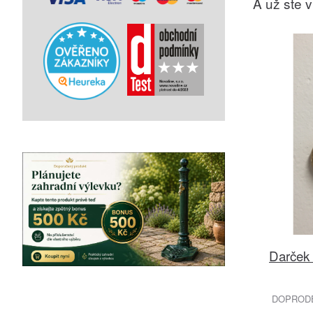
A už ste vi
Darček 
DOPRODEJ