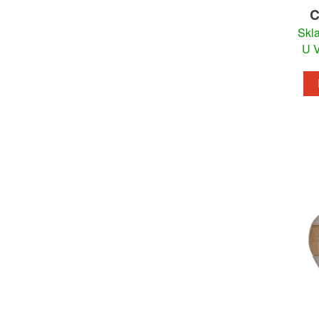
C
Skl
U V