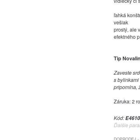
vidiecky či 
ľahká konšt
vešiak
prostý, ale 
efektného p
Tip Novali
Zaveste srd
s bylinkami
pripomína, 
Záruka: 2 r
Kód:
E4610
Ďalšie para
DOPRODEJ - 