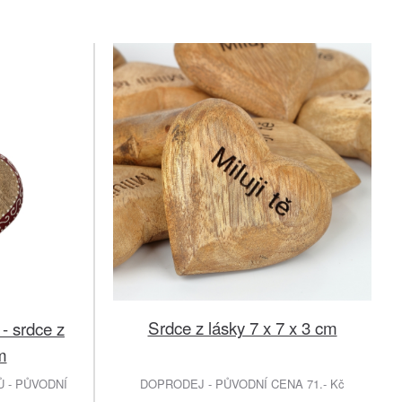
Srdce z lásky 7 x 7 x 3 cm
- srdce z
m
 - PŮVODNÍ
DOPRODEJ - PŮVODNÍ CENA 71.- Kč