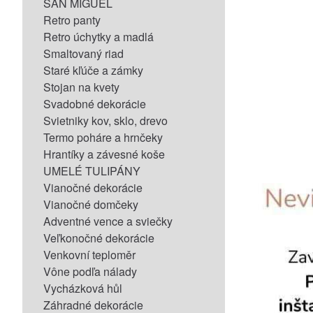
SAN MIGUEL
Retro panty
Retro úchytky a madlá
Smaltovaný riad
Staré kľúče a zámky
Stojan na kvety
Svadobné dekorácie
Svietniky kov, sklo, drevo
Termo poháre a hrnčeky
Hrantíky a závesné koše
UMELÉ TULIPÁNY
Vianočné dekorácie
Vianočné domčeky
Adventné vence a sviečky
Veľkonočné dekorácie
Venkovní teploměr
Vône podľa nálady
Vycházková hůl
Záhradné dekorácie