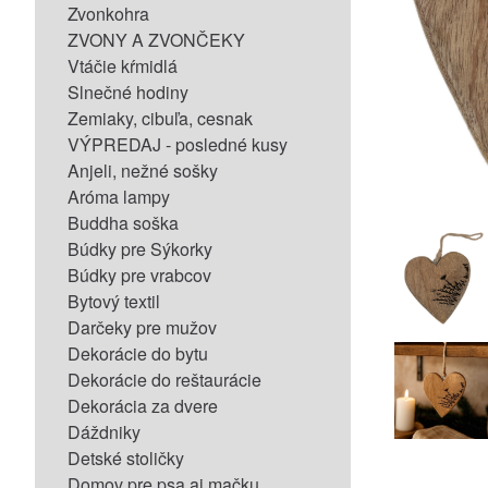
Zvonkohra
ZVONY A ZVONČEKY
Vtáčie kŕmidlá
Slnečné hodiny
Zemiaky, cibuľa, cesnak
VÝPREDAJ - posledné kusy
Anjeli, nežné sošky
Aróma lampy
Buddha soška
Búdky pre Sýkorky
Búdky pre vrabcov
Bytový textil
Darčeky pre mužov
Dekorácie do bytu
Dekorácie do reštaurácie
Dekorácia za dvere
Dáždniky
Detské stoličky
Domov pre psa aj mačku