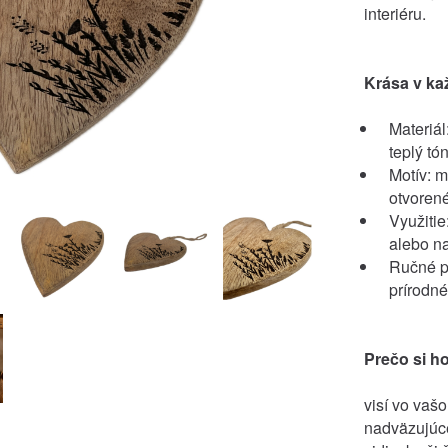
interiéru.
Krása v ka
Materiál
teplý tó
Motív: m
otvorené
Využitie
alebo na
Ručné pr
prírodn
Prečo si ho
visí vo vaš
nadväzujúce