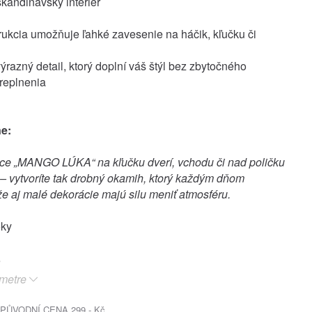
škandinávsky interiér
rukcia umožňuje ľahké zavesenie na háčik, kľučku či
výrazný detail, ktorý doplní váš štýl bez zbytočného
replnenia
ne:
ce „MANGO LÚKA“ na kľučku dverí, vchodu či nad poličku
 – vytvoríte tak drobný okamih, ktorý každým dňom
že aj malé dekorácie majú silu meniť atmosféru.
oky
metre
PŮVODNÍ CENA 299.- Kč