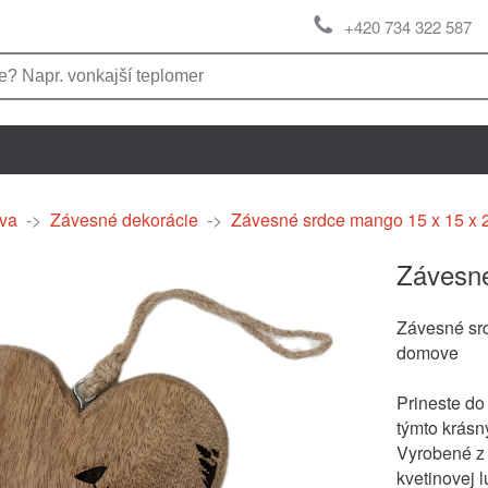
+420 734 322 587
va
->
Závesné dekorácie
->
Závesné srdce mango 15 x 15 x 
Závesné
Závesné s
domove
Prineste do
týmto krás
Vyrobené z
kvetinovej 