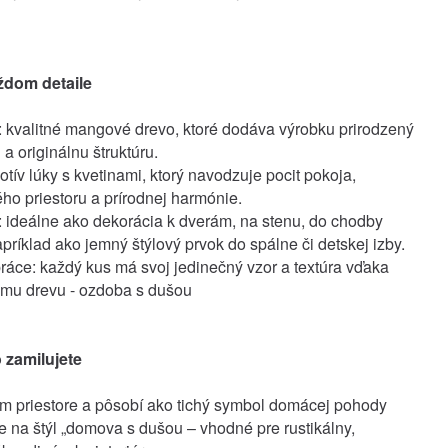
ždom detaile
: kvalitné mangové drevo, ktoré dodáva výrobku prirodzený
n a originálnu štruktúru.
otív lúky s kvetinami, ktorý navodzuje pocit pokoja,
ho priestoru a prírodnej harmónie.
: ideálne ako dekorácia k dverám, na stenu, do chodby
príklad ako jemný štýlový prvok do spálne či detskej izby.
áce: každý kus má svoj jedinečný vzor a textúra vďaka
ému drevu - ozdoba s dušou
 zamilujete
om priestore a pôsobí ako tichý symbol domácej pohody
 na štýl „domova s ​​dušou – vhodné pre rustikálny,