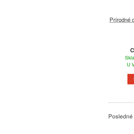
Prírodné 
C
Skl
U V
Posledné