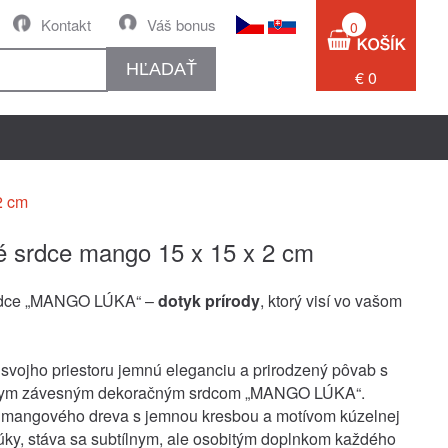
Kontakt
Váš bonus
0
HĽADAŤ
€ 0
2 cm
 srdce mango 15 x 15 x 2 cm
rdce „MANGO LÚKA“ –
dotyk prírody
, ktorý visí vo vašom
 svojho priestoru jemnú eleganciu a prirodzený pôvab s
nym závesným dekoračným srdcom „MANGO LÚKA“.
 mangového dreva s jemnou kresbou a motívom kúzelnej
lúky, stáva sa subtílnym, ale osobitým doplnkom každého