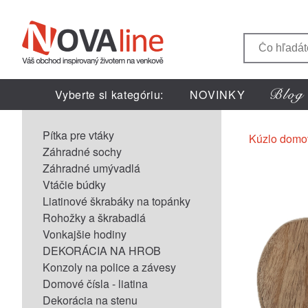
Vyberte si kategóriu:
NOVINKY
Pítka pre vtáky
Kúzlo domo
Záhradné sochy
Záhradné umývadlá
Vtáčie búdky
Liatinové škrabáky na topánky
Rohožky a škrabadlá
Vonkajšie hodiny
DEKORÁCIA NA HROB
Konzoly na police a závesy
Domové čísla - liatina
Dekorácia na stenu