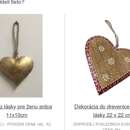
deli tieto?
z lásky pre ženu srdca
Dekorácia do drevenice 
11x10cm
lásky 22 x 22 c
 - PŮVODNÍ CENA 182.- Kč
DOPRODEJ POSLEDNÍCH KUSŮ
CENA 364.-