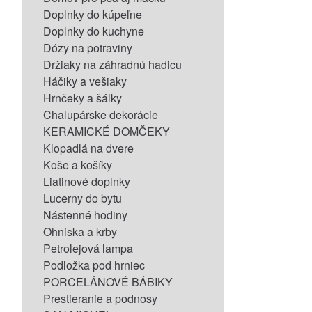
Doplnky do kúpeľne
Doplnky do kuchyne
Dózy na potraviny
Držiaky na záhradnú hadicu
Háčiky a vešiaky
Hrnčeky a šálky
Chalupárske dekorácie
KERAMICKÉ DOMČEKY
Klopadlá na dvere
Koše a košíky
Liatinové doplnky
Lucerny do bytu
Nástenné hodiny
Ohniska a krby
Petrolejová lampa
Podložka pod hrniec
PORCELÁNOVÉ BÁBIKY
Prestieranie a podnosy