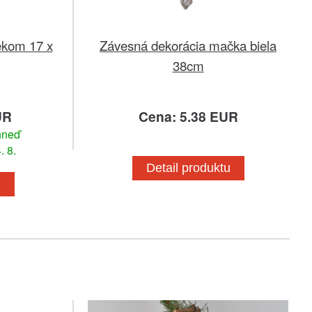
ekom 17 x
Závesná dekorácia mačka biela
38cm
UR
Cena: 5.38 EUR
hneď
. 8.
Detail produktu
u