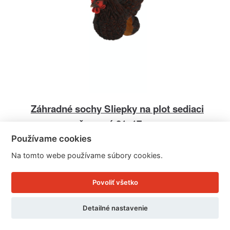
Záhradné sochy Sliepky na plot sediaci
červená 21x17cm
Používame cookies
Na tomto webe používame súbory cookies.
Cena: 45.82 EUR
Skladom doručíme ihneď
Povoliť všetko
U Vás doma 10. - 11. 8.
Detailné nastavenie
Detail produktu