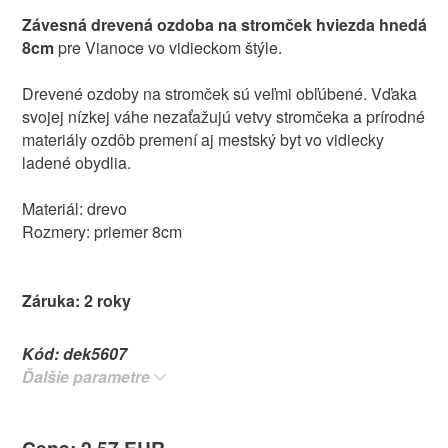
Závesná drevená ozdoba na stromček hviezda hnedá
8cm
pre Vianoce vo vidieckom štýle.
Drevené ozdoby na stromček sú veľmi obľúbené. Vďaka
svojej nízkej váhe nezaťažujú vetvy stromčeka a prírodné
materiály ozdôb premení aj mestský byt vo vidiecky
ladené obydlia.
Materiál: drevo
Rozmery: priemer 8cm
Záruka: 2 roky
Kód:
dek5607
Ďalšie parametre