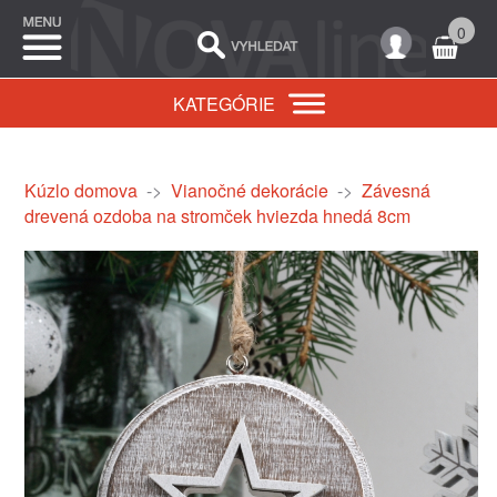
0
KATEGÓRIE
Kúzlo domova
->
Vianočné dekorácie
->
Závesná
drevená ozdoba na stromček hviezda hnedá 8cm