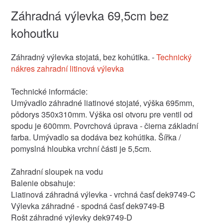
Záhradná výlevka 69,5cm bez
kohoutku
Záhradný výlevka stojatá, bez kohútika. -
Technický
nákres zahradní litinová výlevka
Technické informácie:
Umývadlo záhradné liatinové stojaté, výška 695mm,
pôdorys 350x310mm. Výška osi otvoru pre ventil od
spodu je 600mm. Povrchová úprava - čierna základní
farba. Umývadlo sa dodáva bez kohútika. Šířka /
pomyslná hloubka vrchní části je 5,5cm.
Zahradní sloupek na vodu
Balenie obsahuje:
Liatinová záhradná výlevka - vrchná časť dek9749-C
Výlevka záhradné - spodná časť dek9749-B
Rošt záhradné výlevky dek9749-D