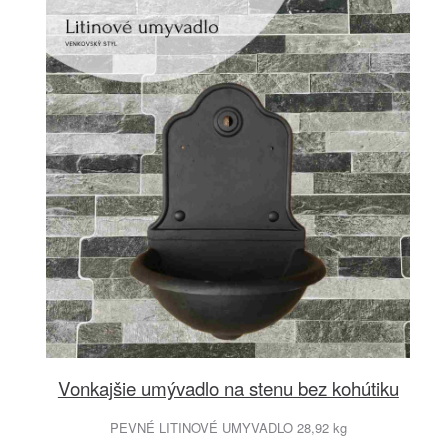
Vonkajšie umývadlo na stenu bez kohútiku
PEVNÉ LITINOVÉ UMYVADLO 28,92 kg