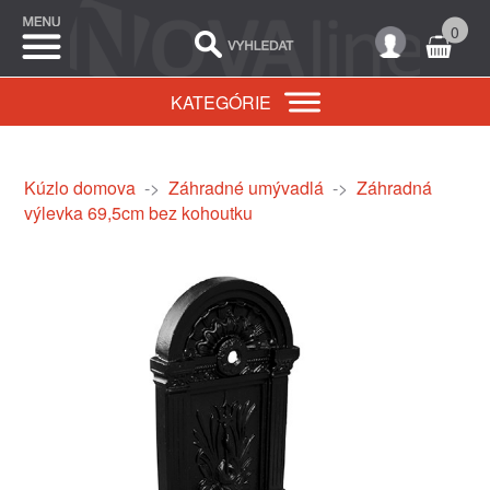
0
KATEGÓRIE
Kúzlo domova
->
Záhradné umývadlá
->
Záhradná
výlevka 69,5cm bez kohoutku