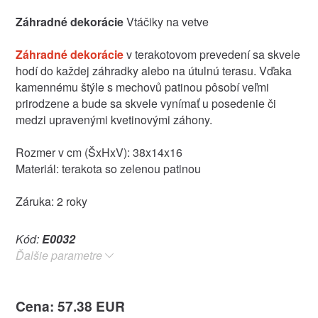
Záhradné dekorácie
Vtáčiky na vetve
Záhradné dekorácie
v terakotovom prevedení sa skvele
hodí do každej záhradky alebo na útulnú terasu. Vďaka
kamennému štýle s mechovů patinou pôsobí veľmi
prirodzene a bude sa skvele vynímať u posedenie či
medzi upravenými kvetinovými záhony.
Rozmer v cm (ŠxHxV): 38x14x16
Materiál: terakota so zelenou patinou
Záruka: 2 roky
Kód:
E0032
Ďalšie parametre
Cena: 57.38 EUR