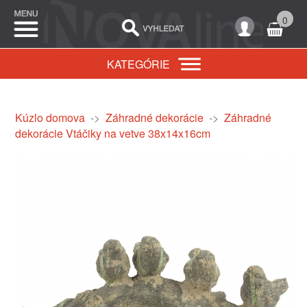
0
KATEGÓRIE
Kúzlo domova
->
Záhradné dekorácie
->
Záhradné
dekorácie Vtáčiky na vetve 38x14x16cm