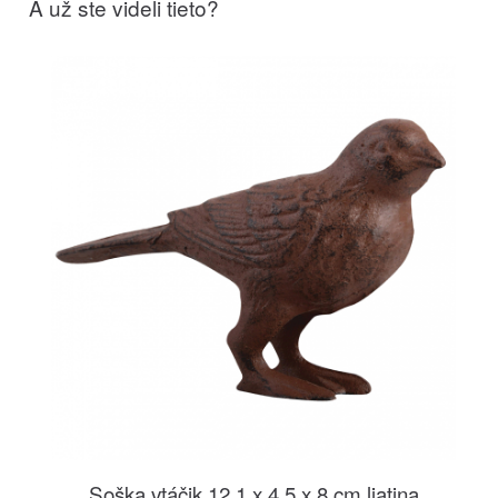
A už ste videli tieto?
Soška vtáčik 12,1 x 4,5 x 8 cm liatina