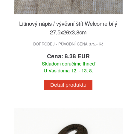
Litinový nápis / vývěsní štít Welcome bílý
27,5x26x3,8cm
DOPRODEJ - PŮVODNÍ CENA 375.- Kč
Cena: 8.38 EUR
Skladom doručíme ihneď
U Vás doma 12. - 13. 8.
Detail produktu