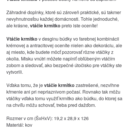
Záhradné doplnky, ktoré sú zároveň praktické, sú takmer
nevyhnutnosťou každej domácnosti. Tohle jednoduché,
ale krásne,
vtáčie krmítko
preto iste oceníte!
Vtáčie krmítko
v desginu búdky vo farebnej kombinácii
krémovej a antracitovej oceníte nielen ako dekoráciu, ale
aj miesto, kde budete môcť pozorovať rôzne vtáčiky z
okolia. Misku vnútri môžete naplniť obľúbeným vtáčím
zobom a sledovať, ako bezpečné útočisko pre vtáčiky ste
vytvorili.
Vďaka tomu, že je
vtáčie krmítko
zastrešené, nezvlhne
kŕmenie ani pri nepriaznivom počasí. Rovnako tak môžu
vtáčiky vďaka tomu využiť krmítko ako búdku, do ktorej sa
na chvíľu môžu schovať, treba pred dažďom.
Rozmer v cm (ŠxHxV): 19,2 x 28,9 x 126
Materiál: kov