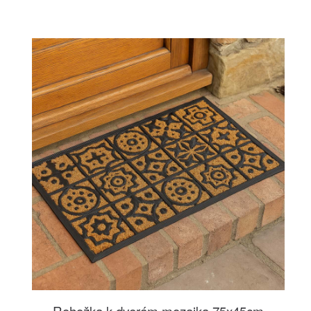
Rohožka k dverám mozaika 75x45cm