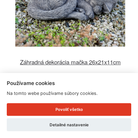
Záhradná dekorácia mačka 26x21x11cm
Používame cookies
Cena: 36.46 EUR
Na tomto webe používame súbory cookies.
Skladom 6 ks / doručíme ihneď
U Vás doma 11. - 12. 8.
Povoliť všetko
Detail produktu
Detailné nastavenie