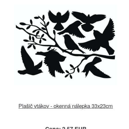
Plašič vtákov - okenná nálepka 33x23cm
Cena: 2.57 EUR