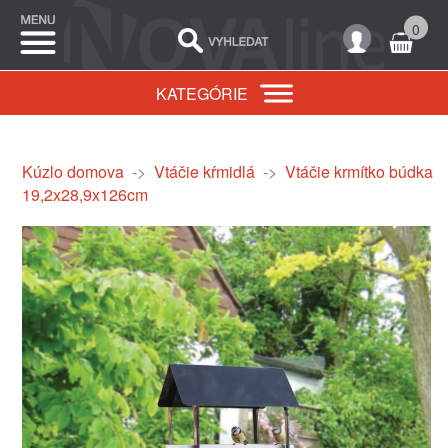
0
KATEGÓRIE
Kúzlo domova
->
Vtáčie kŕmidlá
->
Vtáčie krmítko búdka
19,2x28,9x126cm