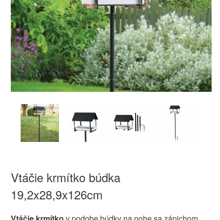
Vtáčie krmítko búdka
19,2x28,9x126cm
Vtáčie krmítko
v podobe búdky na nohe sa zápichom