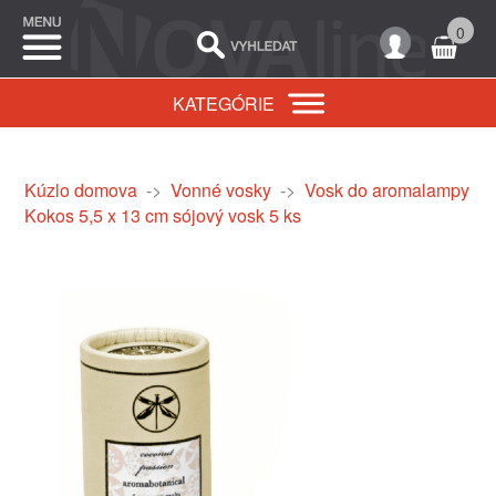
0
KATEGÓRIE
Kúzlo domova
->
Vonné vosky
->
Vosk do aromalampy
Kokos 5,5 x 13 cm sójový vosk 5 ks