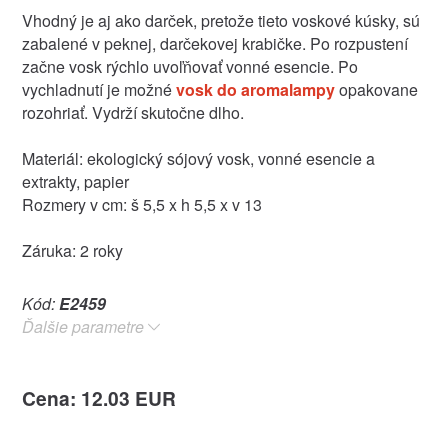
Vhodný je aj ako darček, pretože tieto voskové kúsky, sú
zabalené v peknej, darčekovej krabičke. Po rozpustení
začne vosk rýchlo uvoľňovať vonné esencie. Po
vychladnutí je možné
vosk do aromalampy
opakovane
rozohriať. Vydrží skutočne dlho.
Materiál: ekologický sójový vosk, vonné esencie a
extrakty, papier
Rozmery v cm: š 5,5 x h 5,5 x v 13
Záruka: 2 roky
Kód:
E2459
Ďalšie parametre
Cena: 12.03 EUR