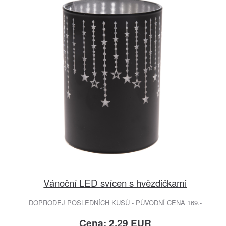
Vánoční LED svícen s hvězdičkami
DOPRODEJ POSLEDNÍCH KUSŮ - PŮVODNÍ CENA 169.-
Cena: 2.29 EUR