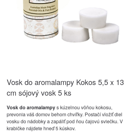
Vosk do aromalampy Kokos 5,5 x 13
cm sójový vosk 5 ks
Vosk do aromalampy
s kúzelnou vôňou kokosu,
prevonia váš domov behom chvíľky. Postačí vložiť diel
vosku do nádobky a zapáliť pod ňou čajovú sviečku. V
krabičke nájdete hneď 5 kúskov.