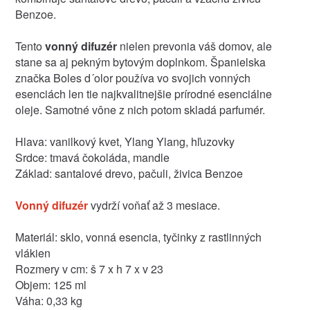
Benzoe.
Tento
vonný difuzér
nielen prevonia váš domov, ale
stane sa aj pekným bytovým doplnkom. Španielska
značka Boles d´olor používa vo svojich vonných
esenciách len tie najkvalitnejšie prírodné esenciálne
oleje. Samotné vône z nich potom skladá parfumér.
Hlava: vanilkový kvet, Ylang Ylang, hľuzovky
Srdce: tmavá čokoláda, mandle
Základ: santalové drevo, pačuli, živica Benzoe
Vonný difuzér
vydrží voňať až 3 mesiace.
Materiál: sklo, vonná esencia, tyčinky z rastlinných
vlákien
Rozmery v cm: š 7 x h 7 x v 23
Objem: 125 ml
Váha: 0,33 kg