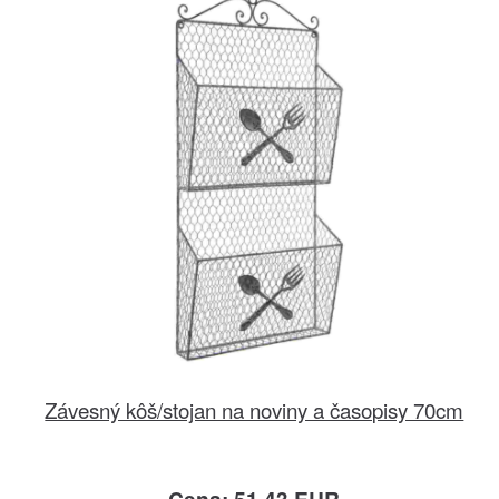
Závesný kôš/stojan na noviny a časopisy 70cm