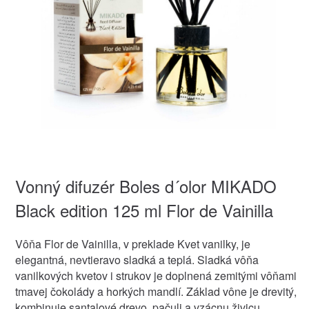
Vonný difuzér Boles d´olor MIKADO
Black edition 125 ml Flor de Vainilla
Vôňa Flor de Vainilla, v preklade Kvet vanilky, je
elegantná, nevtieravo sladká a teplá. Sladká vôňa
vanilkových kvetov i strukov je doplnená zemitými vôňami
tmavej čokolády a horkých mandlí. Základ vône je drevitý,
kombinuje santalové drevo, pačuli a vzácnu živicu