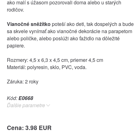
ako malí s úžasom pozorovali doma alebo u starých
rodičov.
Vianočné sněžítko
poteší ako deti, tak dospelých a bude
sa skvele vynímať ako vianočné dekorácie na parapetom
alebo poličke, alebo poslúži ako ťažidlo na dôležité
papiere.
Rozmery: 4,5 x 6,3 x 4,5 cm, priemer 4,5 cm
Materiál: polyresin, sklo, PVC, voda.
Záruka: 2 roky
Kód:
E0668
Ďalšie parametre
Cena: 3.98 EUR