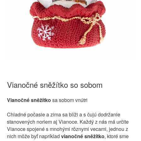
Vianočné sněžítko so sobom
Vianočné sněžítko
sa sobom vnútri
Chladné počasie a zima sa blíži a s čujú dodržanie
stanovených noriem aj Vianoce. Každý z nás má určite
Vianoce spojené s mnohými rôznymi vecami, jednou z
nich môže byť napríklad
vianočné sněžítko
, ktoré sme