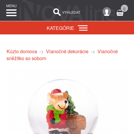
0
KATEGÓRIE
Kúzlo domova
->
Vianočné dekorácie
->
Vianočné
sněžítko so sobom