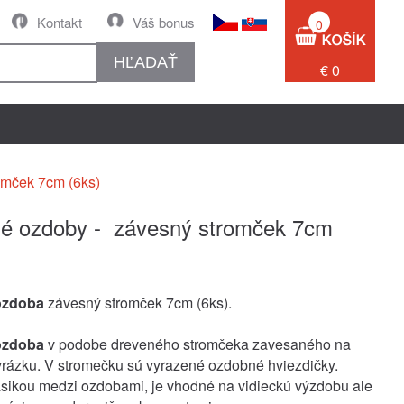
Kontakt
Váš bonus
0
HĽADAŤ
€ 0
omček 7cm (6ks)
é ozdoby - závesný stromček 7cm
ozdoba
závesný stromček 7cm (6ks).
ozdoba
v podobe dreveného stromčeka zavesaného na
rázku. V stromečku sú vyrazené ozdobné hviezdičky.
asikou medzi ozdobami, je vhodné na vidieckú výzdobu ale