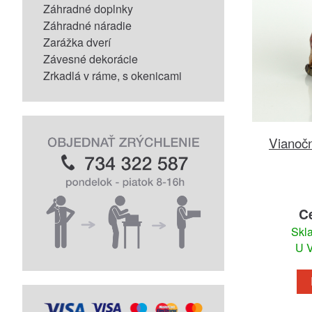
Záhradné doplnky
Záhradné náradie
Zarážka dverí
Závesné dekorácie
Zrkadlá v ráme, s okenicami
Vianočn
C
Skl
U V