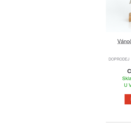
Vánoč
DOPRODEJ 
C
Skl
U V