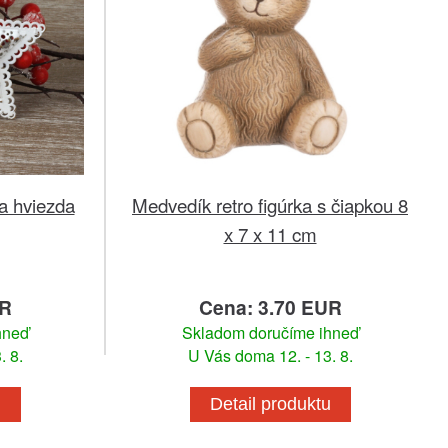
a hviezda
Medvedík retro figúrka s čiapkou 8
x 7 x 11 cm
UR
Cena: 3.70 EUR
hneď
Skladom doručíme ihneď
. 8.
U Vás doma 12. - 13. 8.
u
Detail produktu