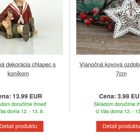
á dekorácia chlapec s
Vianočná kovová ozdob
koníkom
7cm
ena: 13.99 EUR
Cena: 3.98 E
adom doručíme ihneď
Skladom doručíme i
ás doma 12. - 13. 8.
U Vás doma 12. - 13
Detail produktu
Detail produkt