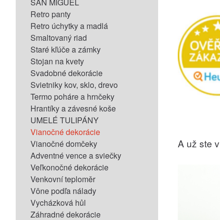
SAN MIGUEL
Retro panty
Retro úchytky a madlá
Smaltovaný riad
Staré kľúče a zámky
Stojan na kvety
Svadobné dekorácie
Svietniky kov, sklo, drevo
Termo poháre a hrnčeky
Hrantíky a závesné koše
UMELÉ TULIPÁNY
Vianočné dekorácie
A už ste vi
Vianočné domčeky
Adventné vence a sviečky
Veľkonočné dekorácie
Venkovní teploměr
Vône podľa nálady
Vycházková hůl
Záhradné dekorácie