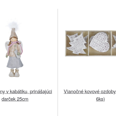
žny v kabátiku, prinášajúci
Vianočné kovové ozdoby 
darček 25cm
6ks)