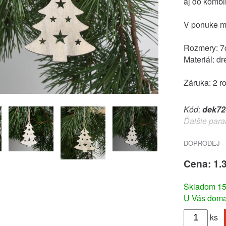
aj do kombi
V ponuke m
Rozmery: 
Materiál: dr
Záruka: 2 r
Kód:
dek72
Ďalšie para
DOPRODEJ - 
Cena: 1.
Skladom 15 
U Vás doma 
ks