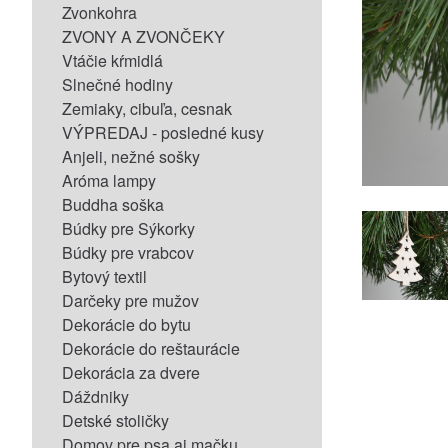
Zvonkohra
ZVONY A ZVONČEKY
Vtáčie kŕmidlá
Slnečné hodiny
Zemiaky, cibuľa, cesnak
VÝPREDAJ - posledné kusy
Anjeli, nežné sošky
Aróma lampy
Buddha soška
Búdky pre Sýkorky
Búdky pre vrabcov
Bytový textil
Darčeky pre mužov
Dekorácie do bytu
Dekorácie do reštaurácie
Dekorácia za dvere
Dáždniky
Detské stoličky
Domov pre psa aj mačku