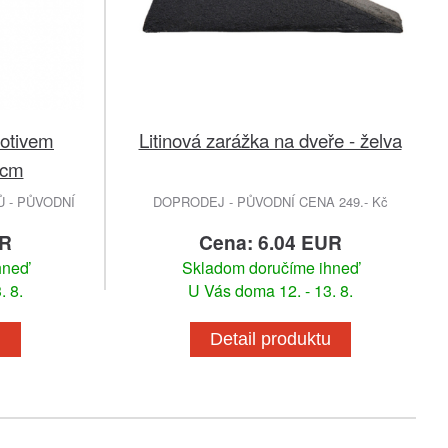
motivem
Litinová zarážka na dveře - želva
8cm
 - PŮVODNÍ
DOPRODEJ - PŮVODNÍ CENA 249.- Kč
UR
Cena: 6.04 EUR
hneď
Skladom doručíme ihneď
. 8.
U Vás doma 12. - 13. 8.
u
Detail produktu