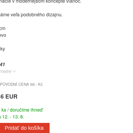
nácie v modernejšom koncepte vianoc.
áme veľa podobného dizajnu.
7cm
evo
oky
41
metre
PŮVODNÍ CENA 69.- Kč
36 EUR
ks / doručíme ihneď
12. - 13. 8.
Pridať do košíka