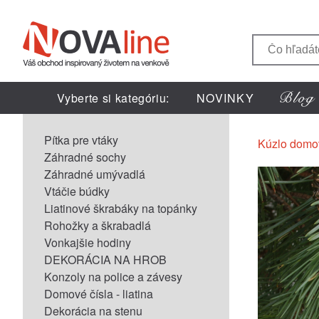
Vyberte si kategóriu:
NOVINKY
Pítka pre vtáky
Kúzlo domo
Záhradné sochy
Záhradné umývadlá
Vtáčie búdky
Liatinové škrabáky na topánky
Rohožky a škrabadlá
Vonkajšie hodiny
DEKORÁCIA NA HROB
Konzoly na police a závesy
Domové čísla - liatina
Dekorácia na stenu