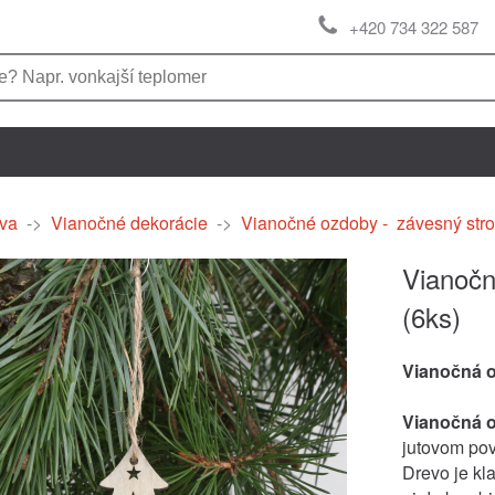
+420 734 322 587
va
->
Vianočné dekorácie
->
Vianočné ozdoby - závesný str
Vianočn
(6ks)
Vianočná 
Vianočná 
jutovom pov
Drevo je kl