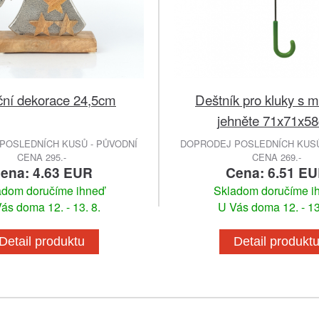
ní dekorace 24,5cm
Deštník pro kluky s 
jehněte 71x71x5
POSLEDNÍCH KUSŮ - PŮVODNÍ
DOPRODEJ POSLEDNÍCH KUSŮ
CENA 295.-
CENA 269.-
ena: 4.63 EUR
Cena: 6.51 E
adom doručíme ihneď
Skladom doručíme i
ás doma 12. - 13. 8.
U Vás doma 12. - 13
Detail produktu
Detail produkt