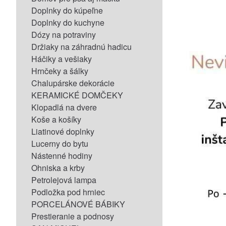
Doplnky do kúpeľne
Doplnky do kuchyne
Dózy na potraviny
Držiaky na záhradnú hadicu
Háčiky a vešiaky
Hrnčeky a šálky
Chalupárske dekorácie
KERAMICKÉ DOMČEKY
Klopadlá na dvere
Koše a košíky
Liatinové doplnky
Lucerny do bytu
Nástenné hodiny
Ohniska a krby
Petrolejová lampa
Podložka pod hrniec
PORCELÁNOVÉ BÁBIKY
Prestieranie a podnosy