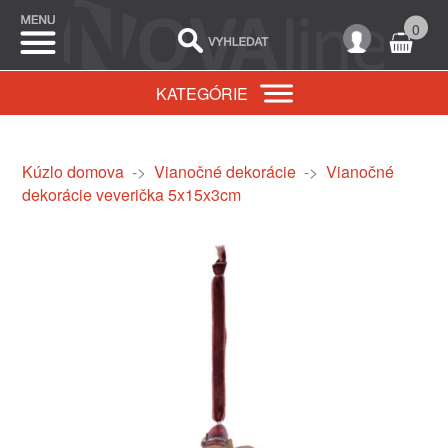
0
KATEGÓRIE
Kúzlo domova
->
Vianočné dekorácie
->
Vianočné
dekorácie veverička 5x15x3cm