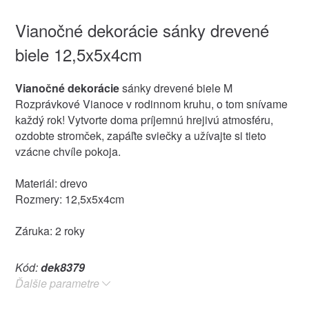
Vianočné dekorácie sánky drevené
biele 12,5x5x4cm
Vianočné dekorácie
sánky drevené biele M
Rozprávkové Vianoce v rodinnom kruhu, o tom snívame
každý rok! Vytvorte doma príjemnú hrejivú atmosféru,
ozdobte stromček, zapáľte sviečky a užívajte si tieto
vzácne chvíle pokoja.
Materiál: drevo
Rozmery: 12,5x5x4cm
Záruka: 2 roky
Kód:
dek8379
Ďalšie parametre