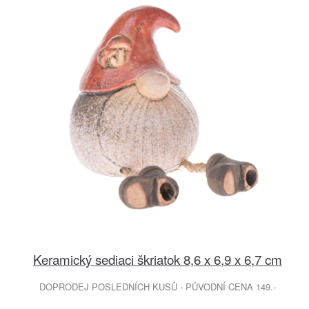
Keramický sediaci škriatok 8,6 x 6,9 x 6,7 cm
DOPRODEJ POSLEDNÍCH KUSŮ - PŮVODNÍ CENA 149.-