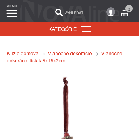
0
KATEGÓRIE
Kúzlo domova
->
Vianočné dekorácie
->
Vianočné
dekorácie lišiak 5x15x3cm