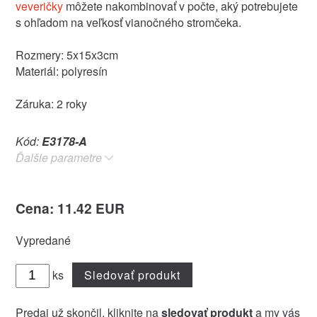
veveričky
môžete nakombinovať v počte, aký potrebujete
s ohľadom na veľkosť vianočného stromčeka.
Rozmery: 5x15x3cm
Materiál: polyresín
Záruka: 2 roky
Kód:
E3178-A
Ďalšie parametre
Cena: 11.42 EUR
Vypredané
ks
Sledovať produkt
Predaj už skončil, kliknite na
sledovať produkt
a my vás