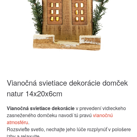
Vianočná svietiace dekorácie domček
natur 14x20x6cm
Vianočná svietiace dekorácie
v prevedení vidieckeho
zasneženého domčeku navodí tú pravú
vianočnú
atmosféru
.
Rozsvieťte svetlo, nechajte jeho lúče rozplynúť v pološere
izby a relaxujte ...