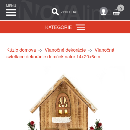
0
KATEGÓRIE
Kúzlo domova
->
Vianočné dekorácie
->
Vianočná
svietiace dekorácie domček natur 14x20x6cm