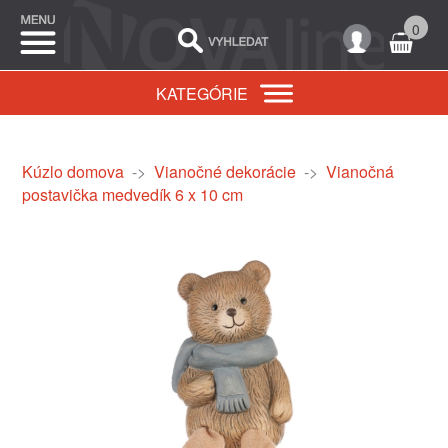
0
KATEGÓRIE
Kúzlo domova
->
Vianočné dekorácie
->
Vianočná
postavička medvedík 6 x 10 cm