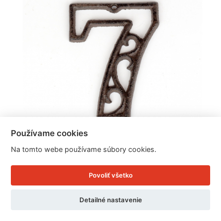
Používame cookies
Na tomto webe používame súbory cookies.
Domové číslo 7 liatina 8,8x12cm
Povoliť všetko
Detailné nastavenie
Cena: 2.76 EUR
Skladom 16 ks / doručíme ihneď