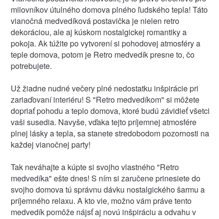
milovníkov útulného domova plného ľudského tepla! Táto
vianočná medvedíková postavička je nielen retro
dekoráciou, ale aj kúskom nostalgickej romantiky a
pokoja. Ak túžite po vytvorení si pohodovej atmosféry a
teple domova, potom je Retro medvedík presne to, čo
potrebujete.
Už žiadne nudné večery plné nedostatku inšpirácie pri
zariaďovaní interiéru! S "Retro medvedíkom" si môžete
dopriať pohodu a teplo domova, ktoré budú závidieť všetci
vaši susedia. Navyše, vďaka tejto príjemnej atmosfére
plnej lásky a tepla, sa stanete stredobodom pozornosti na
každej vianočnej party!
Tak neváhajte a kúpte si svojho vlastného "Retro
medvedíka" ešte dnes! S ním si zaručene prinesiete do
svojho domova tú správnu dávku nostalgického šarmu a
príjemného relaxu. A kto vie, možno vám práve tento
medvedík pomôže nájsť aj novú inšpiráciu a odvahu v