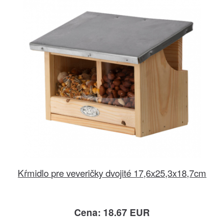
Kŕmidlo pre veveričky dvojité 17,6x25,3x18,7cm
Cena: 18.67 EUR