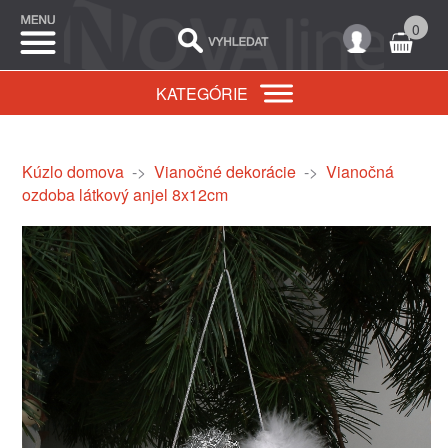
0
KATEGÓRIE
Kúzlo domova
->
Vianočné dekorácie
->
Vianočná
ozdoba látkový anjel 8x12cm