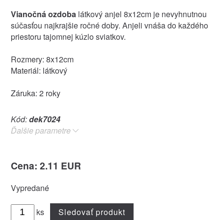
Vianočná ozdoba
látkový anjel 8x12cm je nevyhnutnou
súčasťou najkrajšie ročné doby. Anjeli vnáša do každého
priestoru tajomnej kúzlo sviatkov.
Rozmery: 8x12cm
Materiál: látkový
Záruka: 2 roky
Kód:
dek7024
Ďalšie parametre
Cena: 2.11 EUR
Vypredané
ks
Sledovať produkt