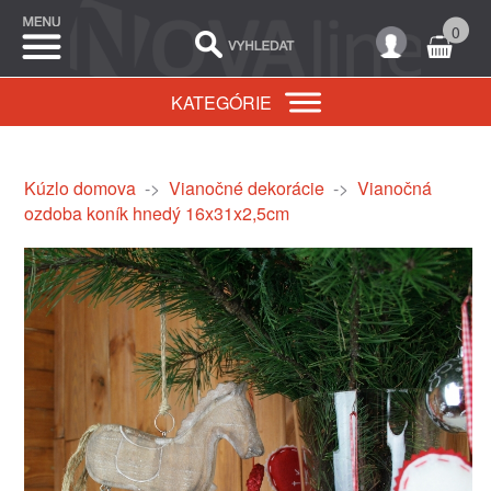
0
KATEGÓRIE
Kúzlo domova
->
Vianočné dekorácie
->
Vianočná
ozdoba koník hnedý 16x31x2,5cm