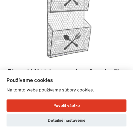
Závesný kôš/stojan na noviny a časopisy 70cm
Používame cookies
Na tomto webe používame súbory cookies.
Cena: 51.43 EUR
Skladom doručíme ihneď
Povoliť všetko
U Vás doma 11. - 12. 8.
Detailné nastavenie
Detail produktu