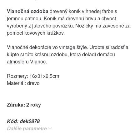
Vianočná ozdoba
drevený koník v hnedej farbe s
jemnou patinou. Koník má drevenú hrivu a chvost
vyrobený z jutového povrázku. Nožičky má zavesené za
pomoci kovových krúžkov.
Vianočné dekorácie vo vintage štýle. Urobte si radosť a
kúpte si túto krásnu ozdobu, ktorá doladí domácu
atmosféru Vianoc.
Rozmery: 16x31x2,5cm
Materiál: drevo
Záruka: 2 roky
Kód:
dek2878
Ďalšie parametre