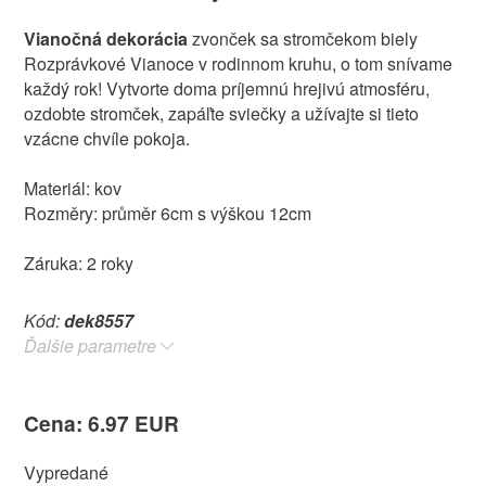
Vianočná dekorácia
zvonček sa stromčekom biely
Rozprávkové Vianoce v rodinnom kruhu, o tom snívame
každý rok! Vytvorte doma príjemnú hrejivú atmosféru,
ozdobte stromček, zapáľte sviečky a užívajte si tieto
vzácne chvíle pokoja.
Materiál: kov
Rozměry: průměr 6cm s výškou 12cm
Záruka: 2 roky
Kód:
dek8557
Ďalšie parametre
Cena: 6.97 EUR
Vypredané