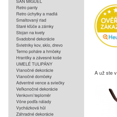
SAN MIGUEL
Retro panty
Retro úchytky a madlá
Smaltovaný riad
Staré kľúče a zámky
Stojan na kvety
Svadobné dekorácie
Svietniky kov, sklo, drevo
Termo poháre a hrnčeky
Hrantíky a závesné koše
UMELÉ TULIPÁNY
Vianočné dekorácie
A už ste vi
Vianočné domčeky
Adventné vence a sviečky
Veľkonočné dekorácie
Venkovní teploměr
Vône podľa nálady
Vycházková hůl
Záhradné dekorácie