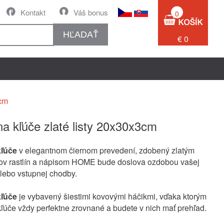
Kontakt
Váš bonus
0
HĽADAŤ
€ 0
3cm
na kľúče zlaté listy 20x30x3cm
kľúče
v elegantnom čiernom prevedení, zdobený zlatým
stov rastlín a nápisom HOME bude doslova ozdobou vašej
lebo vstupnej chodby.
kľúče
je vybavený šiestimi kovovými háčikmi, vďaka ktorým
ľúče vždy perfektne zrovnané a budete v nich mať prehľad.