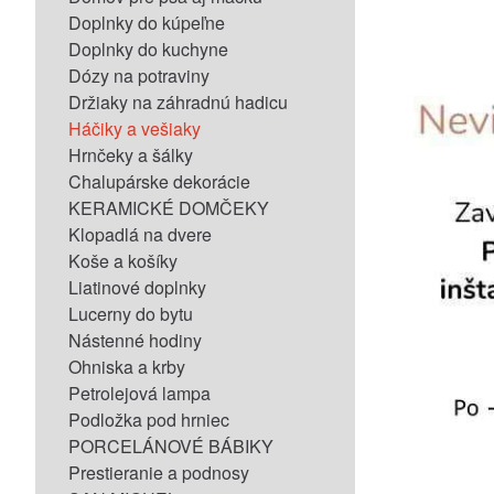
Doplnky do kúpeľne
Doplnky do kuchyne
Dózy na potraviny
Držiaky na záhradnú hadicu
Háčiky a vešiaky
Hrnčeky a šálky
Chalupárske dekorácie
KERAMICKÉ DOMČEKY
Klopadlá na dvere
Koše a košíky
Liatinové doplnky
Lucerny do bytu
Nástenné hodiny
Ohniska a krby
Petrolejová lampa
Podložka pod hrniec
PORCELÁNOVÉ BÁBIKY
Prestieranie a podnosy