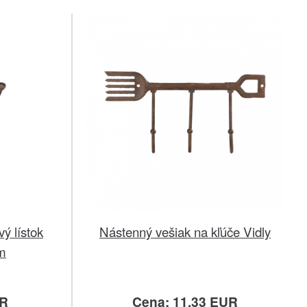
vý lístok
Nástenný vešiak na kľúče Vidly
m
UR
Cena: 11.33 EUR