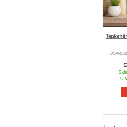
Teploměr 
DOPRODEJ
C
Skl
U V