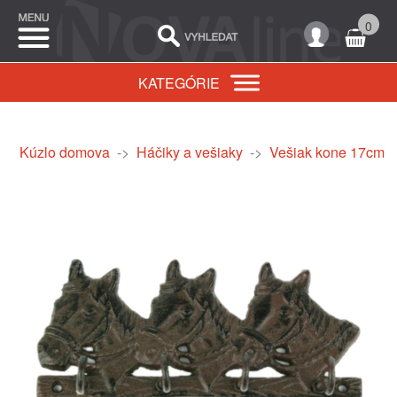
0
KATEGÓRIE
Kúzlo domova
->
Háčiky a vešiaky
->
Vešiak kone 17cm