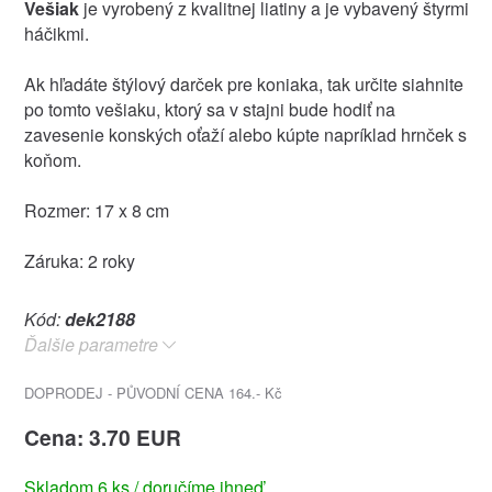
Vešiak
je vyrobený z kvalitnej liatiny a je vybavený štyrmi
háčikmi.
Ak hľadáte štýlový darček pre koniaka, tak určite siahnite
po tomto vešiaku, ktorý sa v stajni bude hodiť na
zavesenie konských oťaží alebo kúpte napríklad hrnček s
koňom.
Rozmer: 17 x 8 cm
Záruka: 2 roky
Kód:
dek2188
Ďalšie parametre
DOPRODEJ - PŮVODNÍ CENA 164.- Kč
Cena: 3.70 EUR
Skladom 6 ks / doručíme ihneď