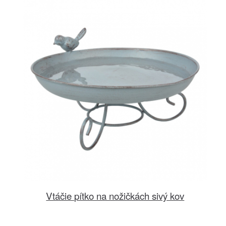
Vtáčie pítko na nožičkách sivý kov