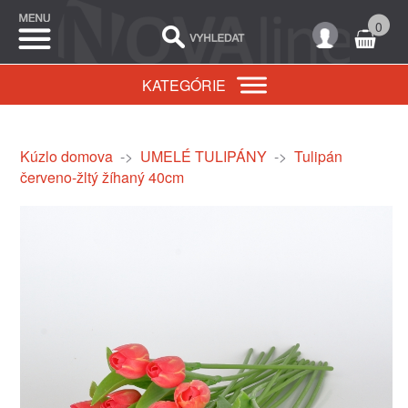
0
KATEGÓRIE
Kúzlo domova
->
UMELÉ TULIPÁNY
->
Tulipán
červeno-žltý žíhaný 40cm