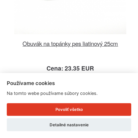
Obuvák na topánky pes liatinový 25cm
Cena: 23.35 EUR
Skladom doručíme ihneď
U Vás doma 11. - 12. 8.
Používame cookies
Na tomto webe používame súbory cookies.
Detail produktu
Povoliť všetko
Detailné nastavenie