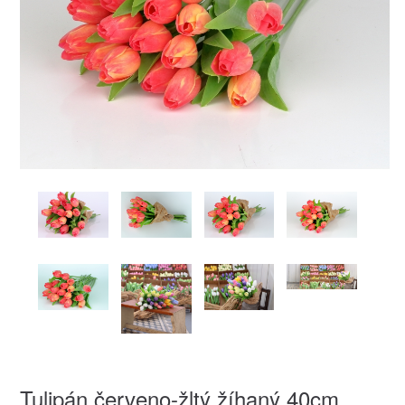
Tulipán červeno-žltý žíhaný 40cm