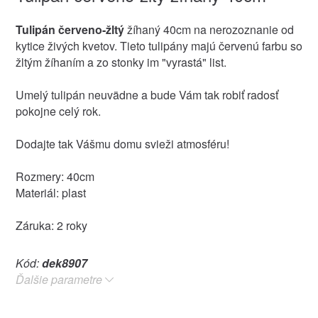
Tulipán červeno-žltý
žíhaný 40cm na nerozoznanie od
kytice živých kvetov. Tieto tulipány majú červenú farbu so
žltým žíhaním a zo stonky im "vyrastá" list.
Umelý tulipán neuvädne a bude Vám tak robiť radosť
pokojne celý rok.
Dodajte tak Vášmu domu svieži atmosféru!
Rozmery: 40cm
Materiál: plast
Záruka: 2 roky
Kód:
dek8907
Ďalšie parametre