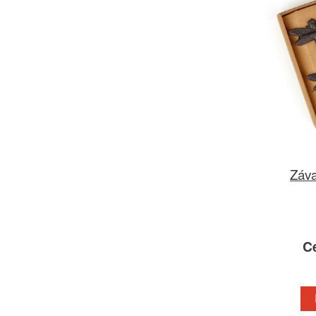
Záva
C