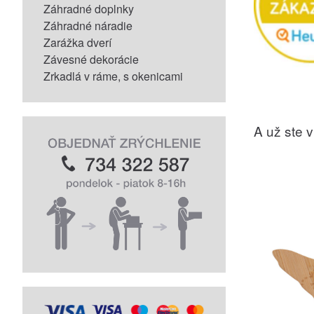
Záhradné doplnky
Záhradné náradie
Zarážka dverí
Závesné dekorácie
Zrkadlá v ráme, s okenicami
A už ste vi