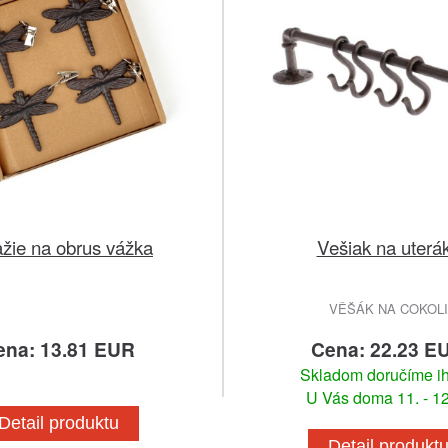
žie na obrus vážka
Vešiak na uterá
VĚŠÁK NA COKOLI
ena: 13.81 EUR
Cena: 22.23 E
Skladom doručíme i
U Vás doma 11. - 12
Detail produktu
Detail produkt