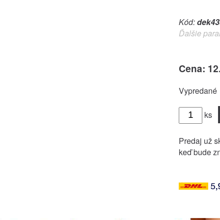
Kód:
dek43
Ďalšie para
Cena: 12
Vypredané
ks
Predaj už sk
keď bude zn