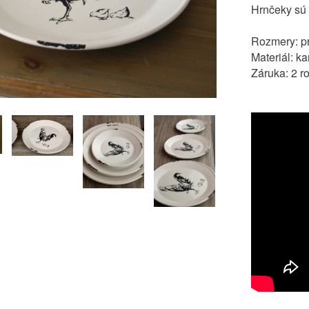
Hrnčeky sú
Rozmery: p
Materiál: k
Záruka: 2 r