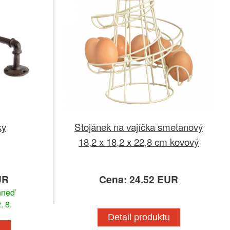
ky
Stojánek na vajíčka smetanový
18,2 x 18,2 x 22,8 cm kovový
UR
Cena: 24.52 EUR
hneď
. 8.
Detail produktu
u