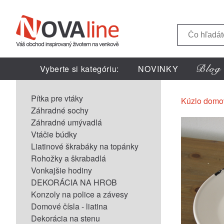
Vyberte si kategóriu:
NOVINKY
Pítka pre vtáky
Kúzlo domo
Záhradné sochy
Záhradné umývadlá
Vtáčie búdky
Liatinové škrabáky na topánky
Rohožky a škrabadlá
Vonkajšie hodiny
DEKORÁCIA NA HROB
Konzoly na police a závesy
Domové čísla - liatina
Dekorácia na stenu