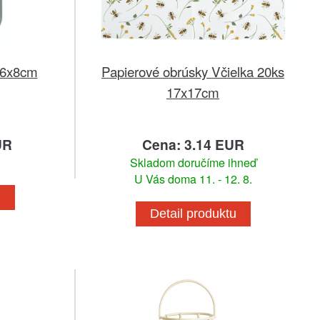
46x8cm
Papierové obrúsky Včielka 20ks
17x17cm
UR
Cena: 3.14 EUR
Skladom doručíme ihneď
U Vás doma 11. - 12. 8.
u
Detail produktu