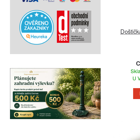
Doštičk
C
Skl
U V