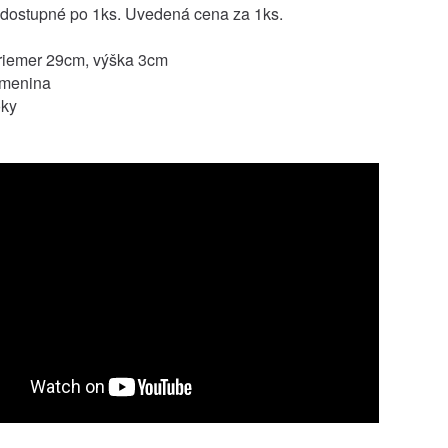
 dostupné po 1ks. Uvedená cena za 1ks.
riemer 29cm, výška 3cm
amenina
oky