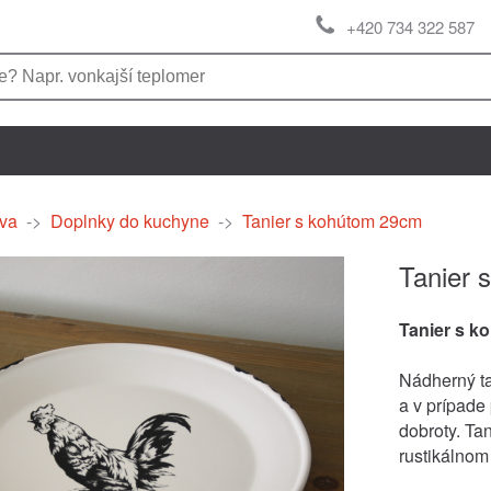
+420 734 322 587
va
->
Doplnky do kuchyne
->
Tanier s kohútom 29cm
Tanier 
Tanier s 
Nádherný ta
a v prípade
dobroty. Ta
rustikálnom