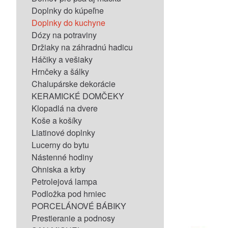
Doplnky do kúpeľne
Doplnky do kuchyne
Dózy na potraviny
Držiaky na záhradnú hadicu
Háčiky a vešiaky
Hrnčeky a šálky
Chalupárske dekorácie
KERAMICKÉ DOMČEKY
Klopadlá na dvere
Koše a košíky
Liatinové doplnky
Lucerny do bytu
Nástenné hodiny
Ohniska a krby
Petrolejová lampa
Podložka pod hrniec
PORCELÁNOVÉ BÁBIKY
Prestieranie a podnosy