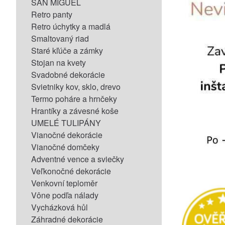
SAN MIGUEL
Retro panty
Retro úchytky a madlá
Smaltovaný riad
Staré kľúče a zámky
Stojan na kvety
Svadobné dekorácie
Svietniky kov, sklo, drevo
Termo poháre a hrnčeky
Hrantíky a závesné koše
UMELÉ TULIPÁNY
Vianočné dekorácie
Vianočné domčeky
Adventné vence a sviečky
Veľkonočné dekorácie
Venkovní teploměr
Vône podľa nálady
Vycházková hůl
Záhradné dekorácie