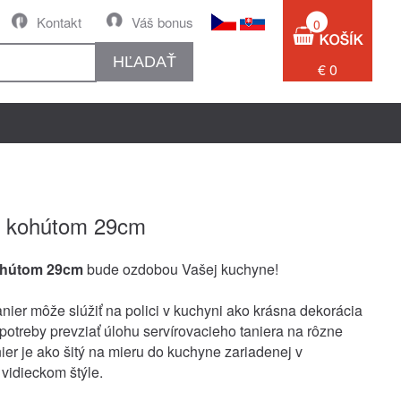
Kontakt
Váš bonus
0
HĽADAŤ
€ 0
s kohútom 29cm
kohútom 29cm
bude ozdobou Vašej kuchyne!
nier môže slúžiť na polici v kuchyni ako krásna dekorácia
 potreby prevziať úlohu servírovacieho taniera na rôzne
nier je ako šitý na mieru do kuchyne zariadenej v
 vidieckom štýle.