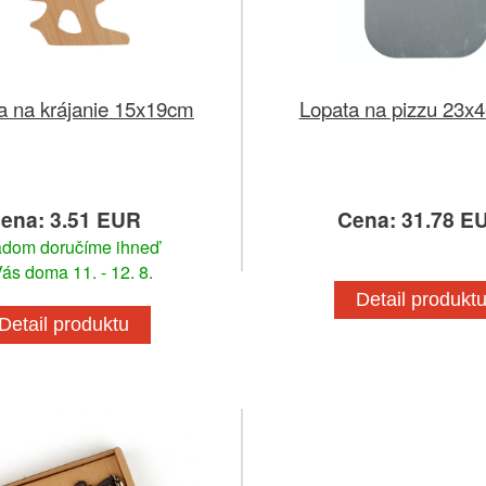
a na krájanie 15x19cm
Lopata na pizzu 23x
ena: 3.51 EUR
Cena: 31.78 E
adom doručíme ihneď
ás doma 11. - 12. 8.
Detail produkt
Detail produktu