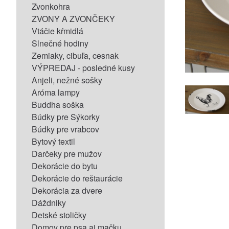
Zvonkohra
ZVONY A ZVONČEKY
Vtáčie kŕmidlá
Slnečné hodiny
Zemiaky, cibuľa, cesnak
VÝPREDAJ - posledné kusy
Anjeli, nežné sošky
Aróma lampy
Buddha soška
Búdky pre Sýkorky
Búdky pre vrabcov
Bytový textil
Darčeky pre mužov
Dekorácie do bytu
Dekorácie do reštaurácie
Dekorácia za dvere
Dáždniky
Detské stoličky
Domov pre psa aj mačku