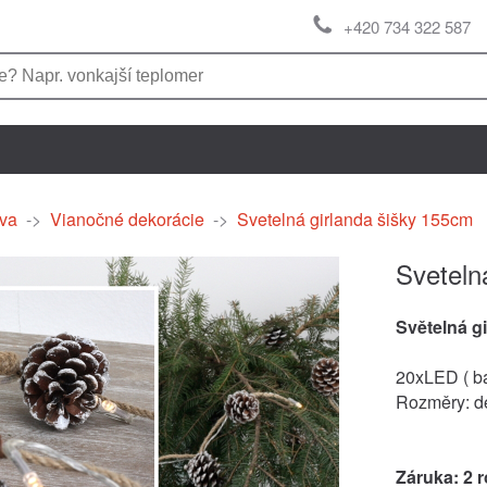
+420 734 322 587
va
->
Vianočné dekorácie
->
Svetelná girlanda šišky 155cm
Sveteln
Světelná g
20xLED ( ba
Rozměry: d
Záruka: 2 