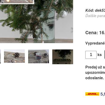
Kód:
dek5
Ďalšie par
Cena: 16
Vypredané
ks
Predaj už s
upozorníme
odoslanie.