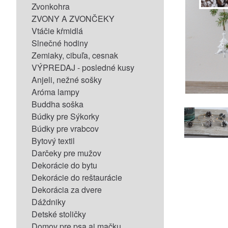
Zvonkohra
ZVONY A ZVONČEKY
Vtáčie kŕmidlá
Slnečné hodiny
Zemiaky, cibuľa, cesnak
VÝPREDAJ - posledné kusy
Anjeli, nežné sošky
Aróma lampy
Buddha soška
Búdky pre Sýkorky
Búdky pre vrabcov
Bytový textil
Darčeky pre mužov
Dekorácie do bytu
Dekorácie do reštaurácie
Dekorácia za dvere
Dáždniky
Detské stoličky
Domov pre psa aj mačku