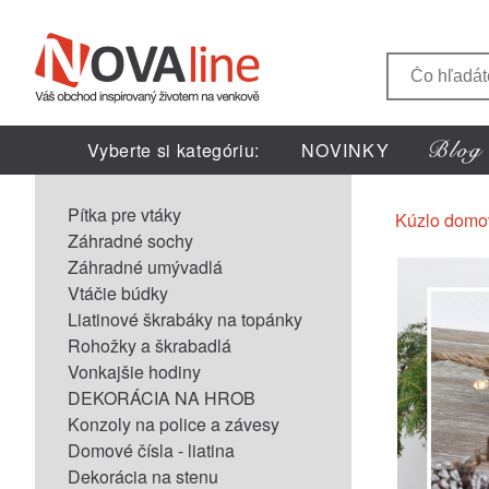
Vyberte si kategóriu:
NOVINKY
Pítka pre vtáky
Kúzlo domo
Záhradné sochy
Záhradné umývadlá
Vtáčie búdky
Liatinové škrabáky na topánky
Rohožky a škrabadlá
Vonkajšie hodiny
DEKORÁCIA NA HROB
Konzoly na police a závesy
Domové čísla - liatina
Dekorácia na stenu