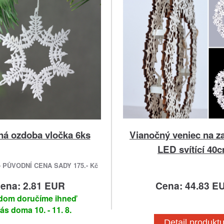
ná ozdoba vločka 6ks
Vianočný veniec na z
LED svítící 40
 PŮVODNÍ CENA SADY 175.- Kč
ena: 2.81 EUR
Cena: 44.83 E
dom doručíme ihneď
ás doma 10. - 11. 8.
Detail produkt