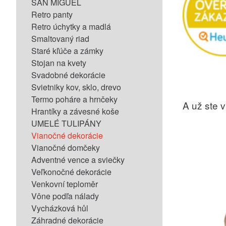
SAN MIGUEL
Retro panty
Retro úchytky a madlá
Smaltovaný riad
Staré kľúče a zámky
Stojan na kvety
Svadobné dekorácie
Svietniky kov, sklo, drevo
Termo poháre a hrnčeky
A už ste vi
Hrantíky a závesné koše
UMELÉ TULIPÁNY
Vianočné dekorácie
Vianočné domčeky
Adventné vence a sviečky
Veľkonočné dekorácie
Venkovní teploměr
Vône podľa nálady
Vycházková hůl
Záhradné dekorácie