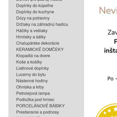
Doplnky do kúpeľne
Doplnky do kuchyne
Dózy na potraviny
Držiaky na záhradnú hadicu
Háčiky a vešiaky
Hrnčeky a šálky
Chalupárske dekorácie
KERAMICKÉ DOMČEKY
Klopadlá na dvere
Koše a košíky
Liatinové doplnky
Lucerny do bytu
Nástenné hodiny
Ohniska a krby
Petrolejová lampa
Podložka pod hrniec
PORCELÁNOVÉ BÁBIKY
Prestieranie a podnosy