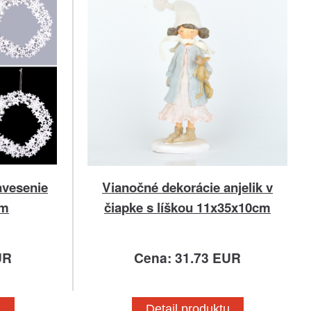
avesenie
Vianočné dekorácie anjelik v
cm
čiapke s líškou 11x35x10cm
UR
Cena: 31.73 EUR
u
Detail produktu