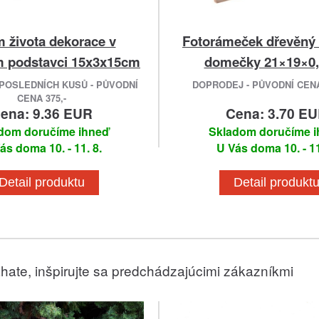
 života dekorace v
Fotorámeček dřevěný s
 podstavci 15x3x15cm
domečky 21×19×0
POSLEDNÍCH KUSŮ - PŮVODNÍ
DOPRODEJ - PŮVODNÍ CENA 
CENA 375,-
ena: 9.36 EUR
Cena: 3.70 E
dom doručíme ihneď
Skladom doručíme 
ás doma 10. - 11. 8.
U Vás doma 10. - 11
Detail produktu
Detail produkt
hate, inšpirujte sa predchádzajúcimi zákazníkmi