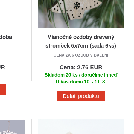
zdoba
Vianočné ozdoby drevený
stromček 5x7cm (sada 6ks)
CENA ZA 6 OZDOB V BALENÍ
UR
Cena: 2.76 EUR
Skladom 20 ks / doručíme ihneď
U Vás doma 10. - 11. 8.
u
Detail produktu