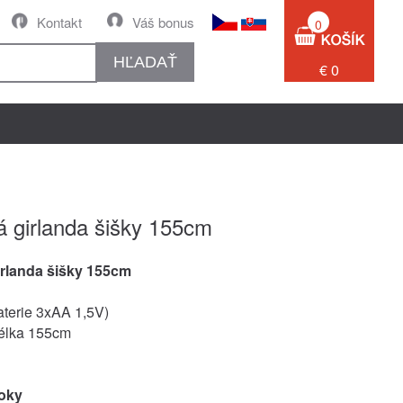
Kontakt
Váš bonus
0
HĽADAŤ
€ 0
á girlanda šišky 155cm
irlanda šišky 155cm
terie 3xAA 1,5V)
élka 155cm
roky