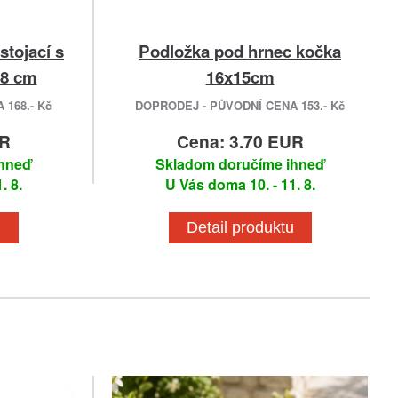
tojací s
Podložka pod hrnec kočka
,8 cm
16x15cm
168.- Kč
DOPRODEJ - PŮVODNÍ CENA 153.- Kč
UR
Cena: 3.70 EUR
ihneď
Skladom doručíme ihneď
. 8.
U Vás doma 10. - 11. 8.
u
Detail produktu