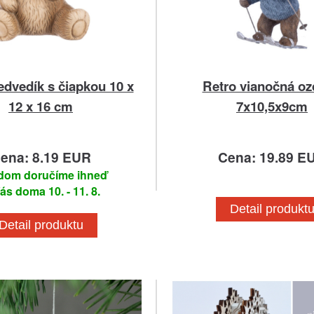
dvedík s čiapkou 10 x
Retro vianočná o
12 x 16 cm
7x10,5x9cm
ena: 8.19 EUR
Cena: 19.89 E
dom doručíme ihneď
ás doma 10. - 11. 8.
Detail produkt
Detail produktu