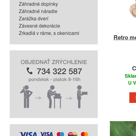
Záhradné doplnky
Záhradné náradie
Zarážka dverí
Závesné dekorácie
Zrkadlá v ráme, s okenicami
Retro me
C
Skla
U V