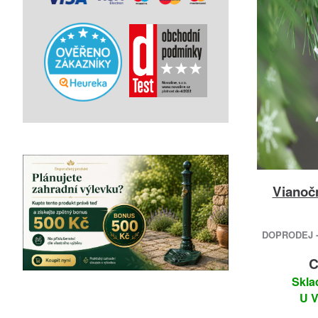
Vianoč
DOPRODEJ -
C
Skla
U V