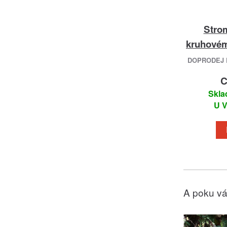
Strom
kruhovém
DOPRODEJ 
C
Skla
U V
A poku vá