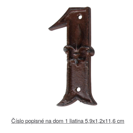
Číslo popisné na dom 1 liatina 5,9x1,2x11,6 cm