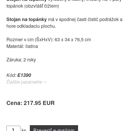
topánok (obzvlášť čižiem)
Stojan na topánky
má v spodnej časti čistič podrážok a
hore odkladaciu plochu.
Rozmer v cm (ŠxHxV): 63 x 34 x 76,5 cm
Materiál: liatina
Záruka: 2 roky
Kód:
E1390
Ďalšie parametre
Cena: 217.95 EUR
ks
Preveriť e-mailom