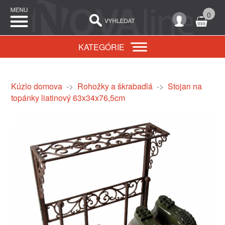
0
KATEGÓRIE
Kúzlo domova
->
Rohožky a škrabadlá
->
Stojan na
topánky liatinový 63x34x76,5cm